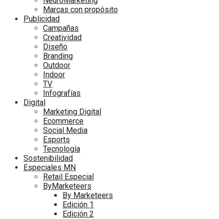
NeuroMarketing
Marcas con propósito
Publicidad
Campañas
Creatividad
Diseño
Branding
Outdoor
Indoor
TV
Infografías
Digital
Marketing Digital
Ecommerce
Social Media
Esports
Tecnología
Sostenibilidad
Especiales MN
Retail Especial
ByMarketeers
By Marketeers
Edición 1
Edición 2