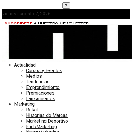
X
viernes, agosto 7, 2026
SUSCRÍBETE
A NUESTRO NEWSLETTER
MEDIAKIT
Actualidad
Cursos y Eventos
Medios
Tendencias
Emprendimiento
Premiaciones
Lanzamientos
Marketing
Retail
Historias de Marcas
Marketing Deportivo
EndoMarketing