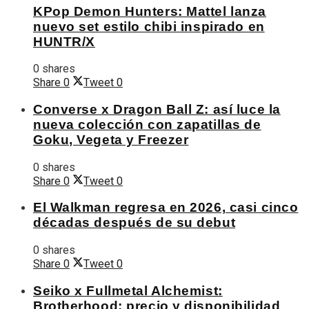
KPop Demon Hunters: Mattel lanza
nuevo set estilo chibi inspirado en
HUNTR/X
0 shares
Share
0
Tweet
0
Converse x Dragon Ball Z: así luce la
nueva colección con zapatillas de
Goku, Vegeta y Freezer
0 shares
Share
0
Tweet
0
El Walkman regresa en 2026, casi cinco
décadas después de su debut
0 shares
Share
0
Tweet
0
Seiko x Fullmetal Alchemist:
Brotherhood: precio y disponibilidad