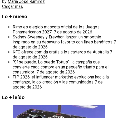
by
María José Ramírez
Cargar más
Lo + nuevo
Rimo es elegido mascota oficial de los Juegos
Panamericanos 2027
7 de agosto de 2026
Sydney Sweeney y Erewhon lanzan un smoothie
inspirado en su desayuno favorito con fines benéficos
7
de agosto de 2026
KFC ofrece comida gratis a los carteros de Australia
7
de agosto de 2026
“Sí se puede. Lo puedo Tottus”: la campaña que
convierte cada compra en un pequeño triunfo para el
consumidor
7 de agosto de 2026
TIP 2026: el influencer marketing evoluciona hacia la
confianza, la co-creación y las comunidades
7 de
agosto de 2026
Lo + leído