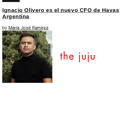
Ignacio Olivero es el nuevo CFO de Havas
Argentina
by
María José Ramírez