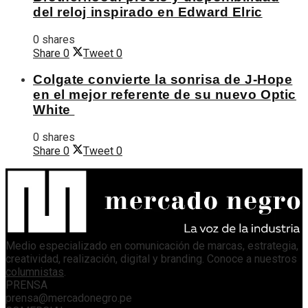
del reloj inspirado en Edward Elric
0 shares
Share
0
Tweet
0
Colgate convierte la sonrisa de J-Hope
en el mejor referente de su nuevo Optic
White
0 shares
Share
0
Tweet
0
Medio especializado en comunicación de marcas, estrategia,
creatividad, realización, digital y branding. Conoce a nuestros
columnistas
.
PRENSA
prensa@mercadonegro.pe