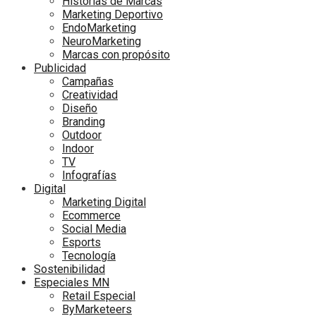
Historias de Marcas
Marketing Deportivo
EndoMarketing
NeuroMarketing
Marcas con propósito
Publicidad
Campañas
Creatividad
Diseño
Branding
Outdoor
Indoor
TV
Infografías
Digital
Marketing Digital
Ecommerce
Social Media
Esports
Tecnología
Sostenibilidad
Especiales MN
Retail Especial
ByMarketeers