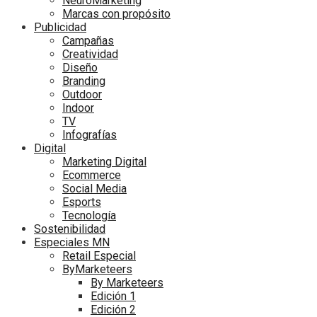
NeuroMarketing
Marcas con propósito
Publicidad
Campañas
Creatividad
Diseño
Branding
Outdoor
Indoor
TV
Infografías
Digital
Marketing Digital
Ecommerce
Social Media
Esports
Tecnología
Sostenibilidad
Especiales MN
Retail Especial
ByMarketeers
By Marketeers
Edición 1
Edición 2