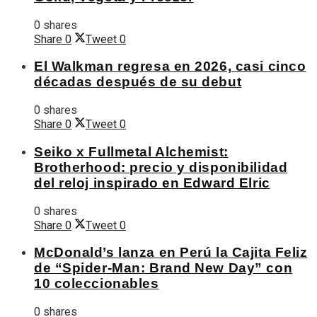
0 shares
Share
0
Tweet
0
El Walkman regresa en 2026, casi cinco
décadas después de su debut
0 shares
Share
0
Tweet
0
Seiko x Fullmetal Alchemist:
Brotherhood: precio y disponibilidad
del reloj inspirado en Edward Elric
0 shares
Share
0
Tweet
0
McDonald’s lanza en Perú la Cajita Feliz
de “Spider-Man: Brand New Day” con
10 coleccionables
0 shares