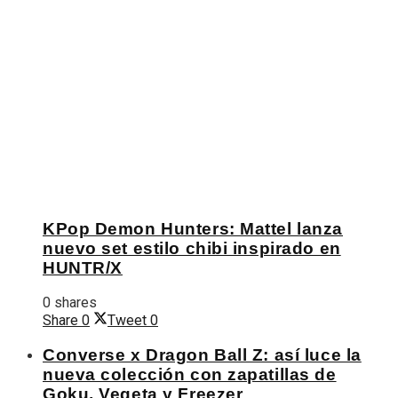
KPop Demon Hunters: Mattel lanza
nuevo set estilo chibi inspirado en
HUNTR/X
0 shares
Share
0
Tweet
0
Converse x Dragon Ball Z: así luce la
nueva colección con zapatillas de
Goku, Vegeta y Freezer