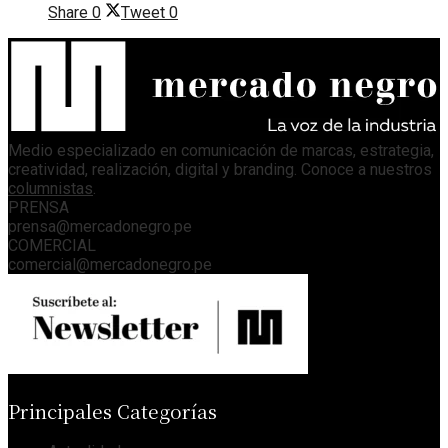
Share
0
Tweet
0
Medio especializado en comunicación de marcas, estrategia,
creatividad, realización, digital y branding. Conoce a nuestros
columnistas
.
PRENSA
prensa@mercadonegro.pe
COMERCIAL
comercial@mercadonegro.pe
Principales Categorías