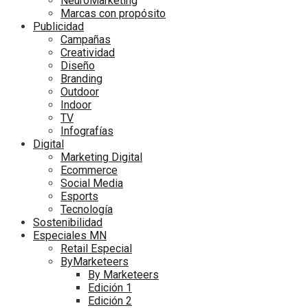
NeuroMarketing
Marcas con propósito
Publicidad
Campañas
Creatividad
Diseño
Branding
Outdoor
Indoor
TV
Infografías
Digital
Marketing Digital
Ecommerce
Social Media
Esports
Tecnología
Sostenibilidad
Especiales MN
Retail Especial
ByMarketeers
By Marketeers
Edición 1
Edición 2