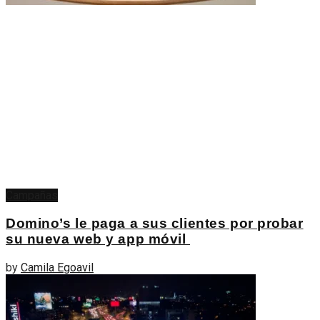
Campañas
Domino’s le paga a sus clientes por probar
su nueva web y app móvil
by
Camila Egoavil