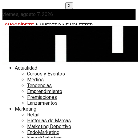
X
viernes, agosto 7, 2026
SUSCRÍBETE
A NUESTRO NEWSLETTER
MEDIAKIT
Actualidad
Cursos y Eventos
Medios
Tendencias
Emprendimiento
Premiaciones
Lanzamientos
Marketing
Retail
Historias de Marcas
Marketing Deportivo
EndoMarketing