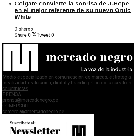
Colgate convierte la sonrisa de J-Hope
en el mejor referente de su nuevo Optic
White
0 shares
Share
0
Tweet
0
Medio especializado en comunicación de marcas, estrategia,
creatividad, realización, digital y branding. Conoce a nuestros
columnistas
.
PRENSA
prensa@mercadonegro.pe
COMERCIAL
comercial@mercadonegro.pe