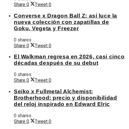
Share
0
Tweet
0
Converse x Dragon Ball Z: así luce la
nueva colección con zapatillas de
Goku, Vegeta y Freezer
0 shares
Share
0
Tweet
0
El Walkman regresa en 2026, casi cinco
décadas después de su debut
0 shares
Share
0
Tweet
0
Seiko x Fullmetal Alchemist:
Brotherhood: precio y disponibilidad
del reloj inspirado en Edward Elric
0 shares
Share
0
Tweet
0