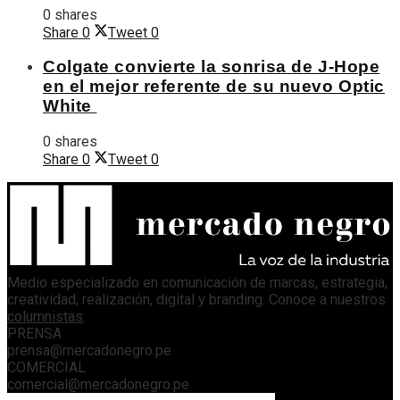
0 shares
Share
0
Tweet
0
Colgate convierte la sonrisa de J-Hope
en el mejor referente de su nuevo Optic
White
0 shares
Share
0
Tweet
0
Medio especializado en comunicación de marcas, estrategia,
creatividad, realización, digital y branding. Conoce a nuestros
columnistas
.
PRENSA
prensa@mercadonegro.pe
COMERCIAL
comercial@mercadonegro.pe