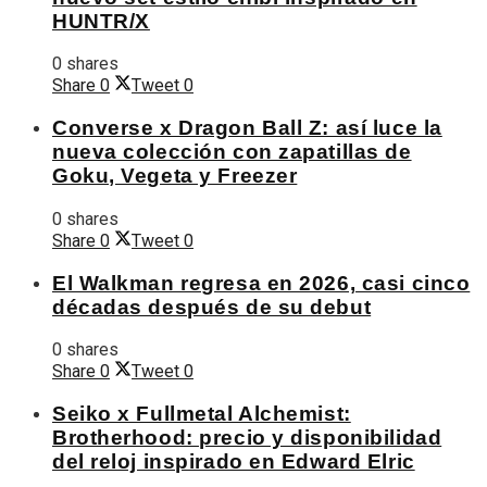
HUNTR/X
0 shares
Share
0
Tweet
0
Converse x Dragon Ball Z: así luce la
nueva colección con zapatillas de
Goku, Vegeta y Freezer
0 shares
Share
0
Tweet
0
El Walkman regresa en 2026, casi cinco
décadas después de su debut
0 shares
Share
0
Tweet
0
Seiko x Fullmetal Alchemist:
Brotherhood: precio y disponibilidad
del reloj inspirado en Edward Elric