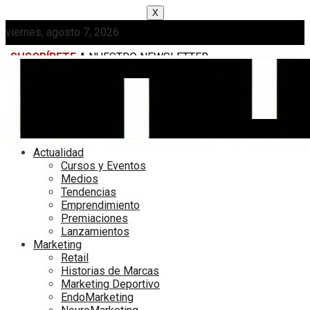
X
viernes, agosto 7, 2026
SUSCRÍBETE
A NUESTRO NEWSLETTER
MEDIAKIT
Actualidad
Cursos y Eventos
Medios
Tendencias
Emprendimiento
Premiaciones
Lanzamientos
Marketing
Retail
Historias de Marcas
Marketing Deportivo
EndoMarketing