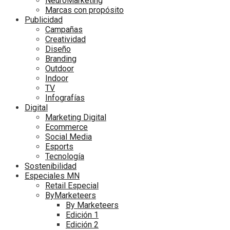
NeuroMarketing
Marcas con propósito
Publicidad
Campañas
Creatividad
Diseño
Branding
Outdoor
Indoor
TV
Infografías
Digital
Marketing Digital
Ecommerce
Social Media
Esports
Tecnología
Sostenibilidad
Especiales MN
Retail Especial
ByMarketeers
By Marketeers
Edición 1
Edición 2