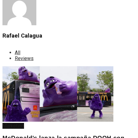
Rafael Calagua
All
Reviews
Marketing
McDonald’s lanza la campaña DOOH con