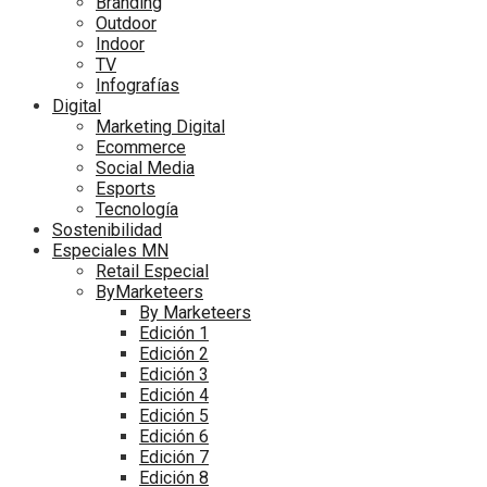
Branding
Outdoor
Indoor
TV
Infografías
Digital
Marketing Digital
Ecommerce
Social Media
Esports
Tecnología
Sostenibilidad
Especiales MN
Retail Especial
ByMarketeers
By Marketeers
Edición 1
Edición 2
Edición 3
Edición 4
Edición 5
Edición 6
Edición 7
Edición 8