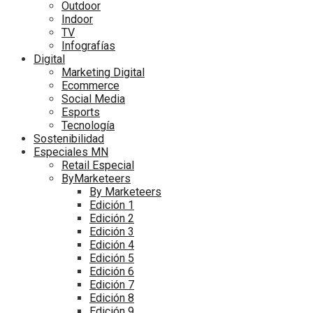
Outdoor
Indoor
TV
Infografías
Digital
Marketing Digital
Ecommerce
Social Media
Esports
Tecnología
Sostenibilidad
Especiales MN
Retail Especial
ByMarketeers
By Marketeers
Edición 1
Edición 2
Edición 3
Edición 4
Edición 5
Edición 6
Edición 7
Edición 8
Edición 9