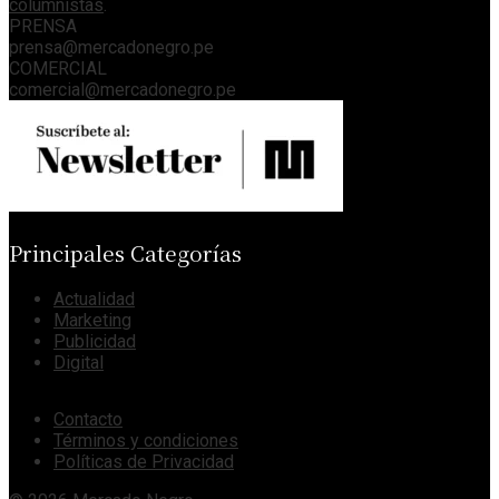
columnistas
.
PRENSA
prensa@mercadonegro.pe
COMERCIAL
comercial@mercadonegro.pe
Principales Categorías
Actualidad
Marketing
Publicidad
Digital
Contacto
Términos y condiciones
Políticas de Privacidad