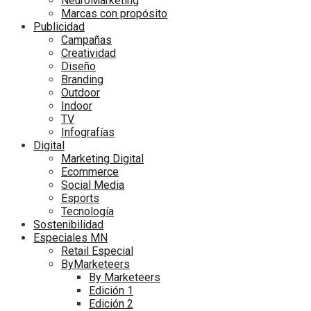
NeuroMarketing
Marcas con propósito
Publicidad
Campañas
Creatividad
Diseño
Branding
Outdoor
Indoor
TV
Infografías
Digital
Marketing Digital
Ecommerce
Social Media
Esports
Tecnología
Sostenibilidad
Especiales MN
Retail Especial
ByMarketeers
By Marketeers
Edición 1
Edición 2