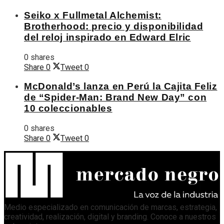
Seiko x Fullmetal Alchemist:
Brotherhood: precio y disponibilidad
del reloj inspirado en Edward Elric
0 shares
Share
0
Tweet
0
McDonald’s lanza en Perú la Cajita Feliz
de “Spider-Man: Brand New Day” con
10 coleccionables
0 shares
Share
0
Tweet
0
Medio especializado en comunicación de marcas, estrategia,
creatividad, realización, digital y branding. Conoce a nuestros