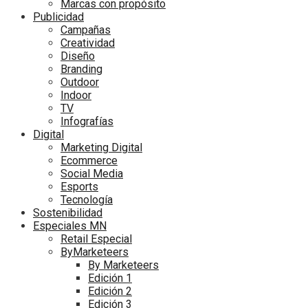
Marcas con propósito
Publicidad
Campañas
Creatividad
Diseño
Branding
Outdoor
Indoor
TV
Infografías
Digital
Marketing Digital
Ecommerce
Social Media
Esports
Tecnología
Sostenibilidad
Especiales MN
Retail Especial
ByMarketeers
By Marketeers
Edición 1
Edición 2
Edición 3