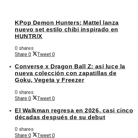
KPop Demon Hunters: Mattel lanza
nuevo set estilo chibi inspirado en
HUNTR/X
0 shares
Share
0
Tweet
0
Converse x Dragon Ball Z: así luce la
nueva colección con zapatillas de
Goku, Vegeta y Freezer
0 shares
Share
0
Tweet
0
El Walkman regresa en 2026, casi cinco
décadas después de su debut
0 shares
Share
0
Tweet
0