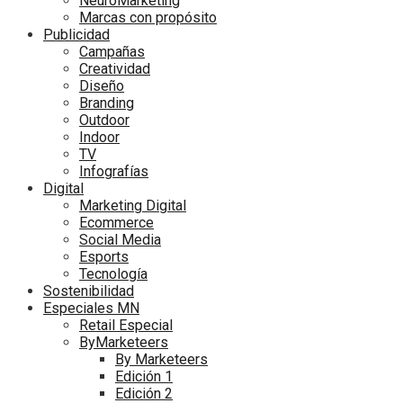
NeuroMarketing
Marcas con propósito
Publicidad
Campañas
Creatividad
Diseño
Branding
Outdoor
Indoor
TV
Infografías
Digital
Marketing Digital
Ecommerce
Social Media
Esports
Tecnología
Sostenibilidad
Especiales MN
Retail Especial
ByMarketeers
By Marketeers
Edición 1
Edición 2