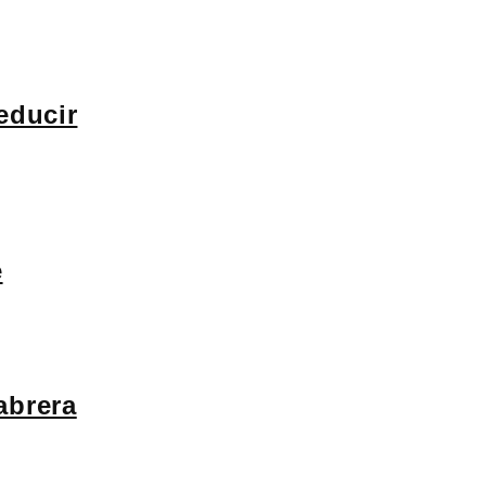
educir
e
abrera