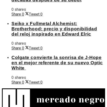
0 shares
Share
0
Tweet
0
Seiko x Fullmetal Alchemist:
Brotherhood: precio y disponibilidad
del reloj inspirado en Edward Elric
0 shares
Share
0
Tweet
0
Colgate convierte la sonrisa de J-Hope
en el mejor referente de su nuevo Optic
White
0 shares
Share
0
Tweet
0