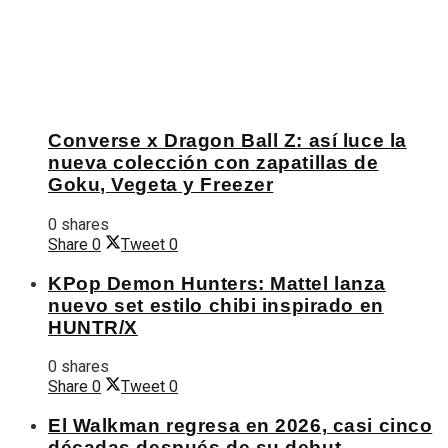
Converse x Dragon Ball Z: así luce la
nueva colección con zapatillas de
Goku, Vegeta y Freezer
0 shares
Share
0
Tweet
0
KPop Demon Hunters: Mattel lanza
nuevo set estilo chibi inspirado en
HUNTR/X
0 shares
Share
0
Tweet
0
El Walkman regresa en 2026, casi cinco
décadas después de su debut