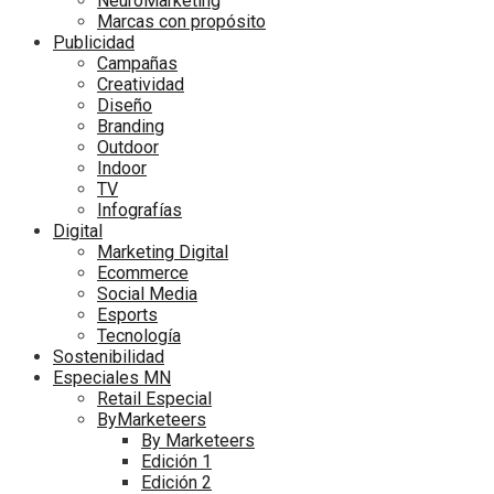
NeuroMarketing
Marcas con propósito
Publicidad
Campañas
Creatividad
Diseño
Branding
Outdoor
Indoor
TV
Infografías
Digital
Marketing Digital
Ecommerce
Social Media
Esports
Tecnología
Sostenibilidad
Especiales MN
Retail Especial
ByMarketeers
By Marketeers
Edición 1
Edición 2