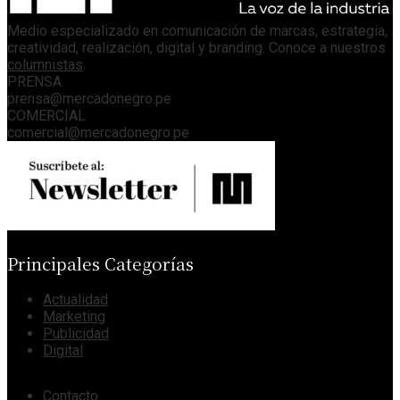
Medio especializado en comunicación de marcas, estrategia,
creatividad, realización, digital y branding. Conoce a nuestros
columnistas
.
PRENSA
prensa@mercadonegro.pe
COMERCIAL
comercial@mercadonegro.pe
Principales Categorías
Actualidad
Marketing
Publicidad
Digital
Contacto