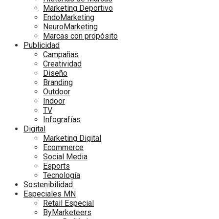
Marketing Deportivo
EndoMarketing
NeuroMarketing
Marcas con propósito
Publicidad
Campañas
Creatividad
Diseño
Branding
Outdoor
Indoor
TV
Infografías
Digital
Marketing Digital
Ecommerce
Social Media
Esports
Tecnología
Sostenibilidad
Especiales MN
Retail Especial
ByMarketeers