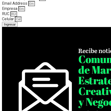
Email Address
Empresa
RUC
Celular
Ingresar