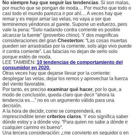
No siempre hay que seguir las tendencias
. Si son malas,
por mucho que se pongan de moda… Por mucho que todo o
casi todo el mundo parezca ir por ahí… A veces hay que
remar y es mejor arriar las velas, no vaya a ser que
terminemos yéndonos al garete. Supone un esfuerzo, pero
vale la pena: “Solo nadando contra corriente es posible
alcanzar la fuente” (proverbio chino). Y dos magníficas
consideraciones del gran
Chesterton
: “Las cosas muertas
pueden ser arrastradas por la corriente, solo algo vivo puede
ir contra corriente”. Las falacias no dejan de serlo solo
porque estén de moda.
LEE TAMBIÉN:
10 tendencias de comportamiento del
consumidor en 2020.
Otras veces hay que dejarse llevar por la corriente:
desplegar las velas, dejar los remos y aprovechar la fuerza
del viento favorable.
Por tanto, es preciso
examinar qué hacer
, por lo que, a
modo de conclusión, queda claro que decir “ahora la
tendencia es…” no es un argumento válido para una
decisión.
A la hora de decidir, como se comprenderá, es
imprescindible tener
criterios claros
. Y eso significa saber
dónde estoy y a dónde voy. “Para quien no sabe a dónde ir
cualquier camino es bueno”.
Una tercera consideración: ¿me convierto en seguidor o en