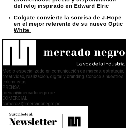
del reloj inspirado en Edward Elric
Colgate convierte la sonrisa de J-Hope
en el mejor referente de su nuevo Optic
White
Medio especializado en comunicación de marcas, estrategia,
creatividad, realización, digital y branding. Conoce a nuestros
columnistas
.
PRENSA
prensa@mercadonegro.pe
COMERCIAL
comercial@mercadonegro.pe