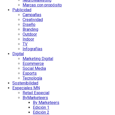
NeuroMarketing
Marcas con propósito
Publicidad
Campañas
Creatividad
Diseño
Branding
Outdoor
Indoor
TV
Infografías
Digital
Marketing Digital
Ecommerce
Social Media
Esports
Tecnología
Sostenibilidad
Especiales MN
Retail Especial
ByMarketeers
By Marketeers
Edición 1
Edición 2