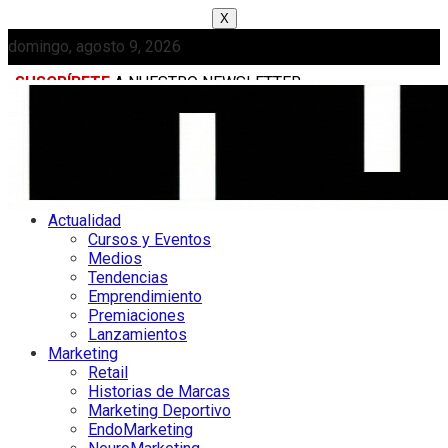
X
domingo, agosto 9, 2026
SUSCRÍBETE
A NUESTRO NEWSLETTER
MEDIAKIT
Actualidad
Cursos y Eventos
Medios
Tendencias
Emprendimiento
Premiaciones
Lanzamientos
Marketing
Retail
Historias de Marcas
Marketing Deportivo
EndoMarketing