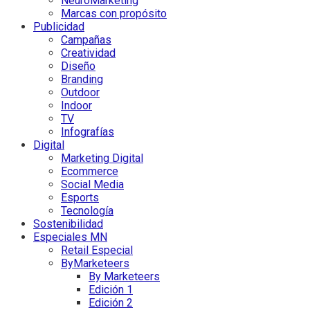
NeuroMarketing
Marcas con propósito
Publicidad
Campañas
Creatividad
Diseño
Branding
Outdoor
Indoor
TV
Infografías
Digital
Marketing Digital
Ecommerce
Social Media
Esports
Tecnología
Sostenibilidad
Especiales MN
Retail Especial
ByMarketeers
By Marketeers
Edición 1
Edición 2