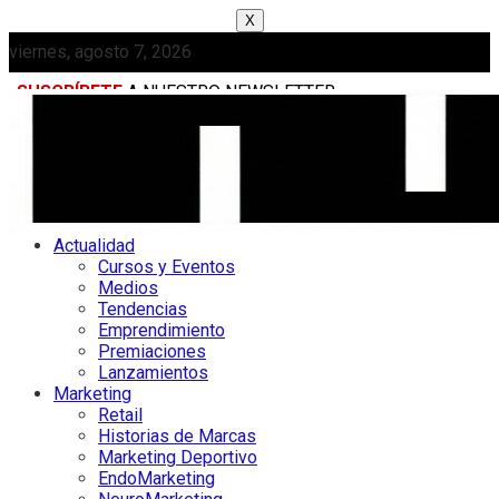
X
viernes, agosto 7, 2026
SUSCRÍBETE
A NUESTRO NEWSLETTER
MEDIAKIT
Actualidad
Cursos y Eventos
Medios
Tendencias
Emprendimiento
Premiaciones
Lanzamientos
Marketing
Retail
Historias de Marcas
Marketing Deportivo
EndoMarketing