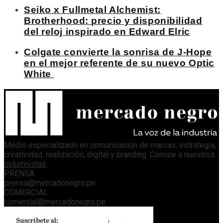
Seiko x Fullmetal Alchemist:
Brotherhood: precio y disponibilidad
del reloj inspirado en Edward Elric
Colgate convierte la sonrisa de J-Hope
en el mejor referente de su nuevo Optic
White
Medio especializado en comunicación de marcas, estrategia,
creatividad, realización, digital y branding. Conoce a nuestros
columnistas
.
PRENSA
prensa@mercadonegro.pe
COMERCIAL
comercial@mercadonegro.pe