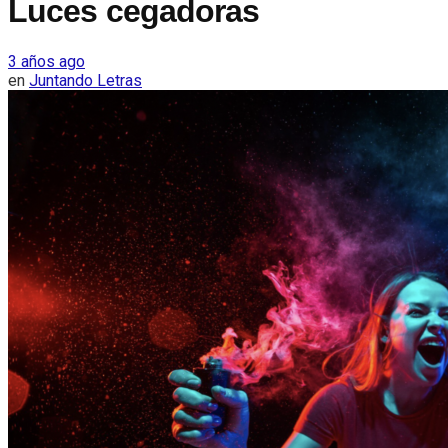
Luces cegadoras
3 años ago
en
Juntando Letras