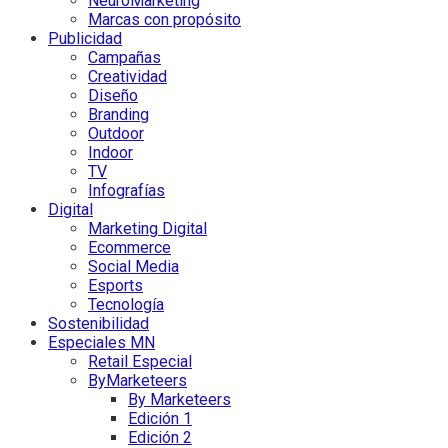
NeuroMarketing
Marcas con propósito
Publicidad
Campañas
Creatividad
Diseño
Branding
Outdoor
Indoor
TV
Infografías
Digital
Marketing Digital
Ecommerce
Social Media
Esports
Tecnología
Sostenibilidad
Especiales MN
Retail Especial
ByMarketeers
By Marketeers
Edición 1
Edición 2