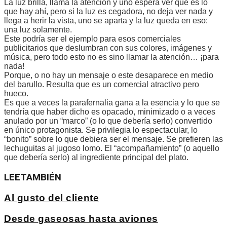
La luz brilla, llama la atención y uno espera ver qué es lo
que hay ahí, pero si la luz es cegadora, no deja ver nada y
llega a herir la vista, uno se aparta y la luz queda en eso:
una luz solamente.
Este podría ser el ejemplo para esos comerciales
publicitarios que deslumbran con sus colores, imágenes y
música, pero todo esto no es sino llamar la atención… ¡para
nada!
Porque, o no hay un mensaje o este desaparece en medio
del barullo. Resulta que es un comercial atractivo pero
hueco.
Es que a veces la parafernalia gana a la esencia y lo que se
tendría que haber dicho es opacado, minimizado o a veces
anulado por un “marco” (o lo que debería serlo) convertido
en único protagonista. Se privilegia lo espectacular, lo
“bonito” sobre lo que debiera ser el mensaje. Se prefieren las
lechuguitas al jugoso lomo. El “acompañamiento” (o aquello
que debería serlo) al ingrediente principal del plato.
LEE
TAMBIÉN
Al gusto del cliente
Desde gaseosas hasta aviones