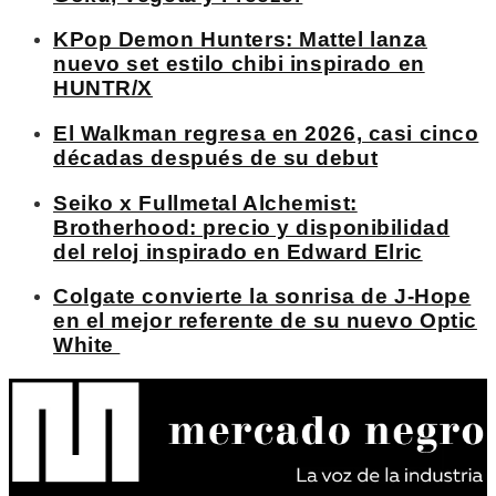
KPop Demon Hunters: Mattel lanza
nuevo set estilo chibi inspirado en
HUNTR/X
El Walkman regresa en 2026, casi cinco
décadas después de su debut
Seiko x Fullmetal Alchemist:
Brotherhood: precio y disponibilidad
del reloj inspirado en Edward Elric
Colgate convierte la sonrisa de J-Hope
en el mejor referente de su nuevo Optic
White