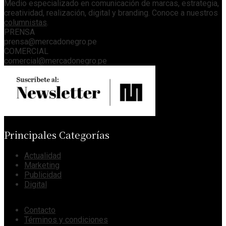
Medio especializado en comunicación de marcas, estrategia,
creatividad, realización, digital y branding. Conoce a nuestros
columnistas
.
PRENSA
prensa@mercadonegro.pe
COMERCIAL
comercial@mercadonegro.pe
Principales Categorías
Actualidad
Marketing
Publicidad
Digital
Contacto
Términos y condiciones