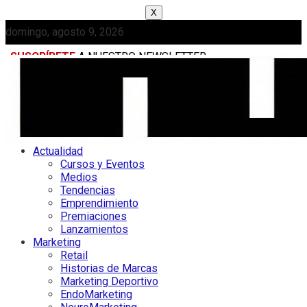
X
domingo, agosto 9, 2026
SUSCRÍBETE
A NUESTRO NEWSLETTER
MEDIAKIT
Actualidad
Cursos y Eventos
Medios
Tendencias
Emprendimiento
Premiaciones
Lanzamientos
Marketing
Retail
Historias de Marcas
Marketing Deportivo
EndoMarketing