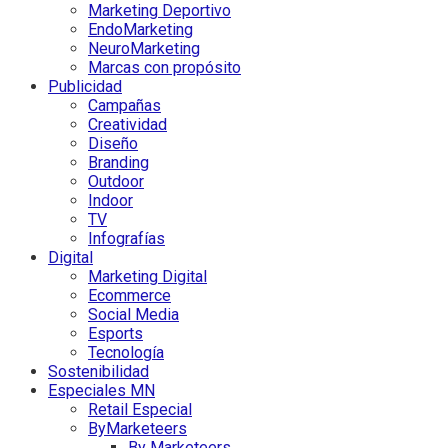
Marketing Deportivo
EndoMarketing
NeuroMarketing
Marcas con propósito
Publicidad
Campañas
Creatividad
Diseño
Branding
Outdoor
Indoor
TV
Infografías
Digital
Marketing Digital
Ecommerce
Social Media
Esports
Tecnología
Sostenibilidad
Especiales MN
Retail Especial
ByMarketeers
By Marketeers