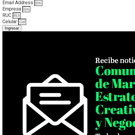
Email Address
Empresa
RUC
Celular
Ingresar