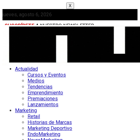
X
jueves, agosto 6, 2026
SUSCRÍBETE
A NUESTRO NEWSLETTER
MEDIAKIT
Actualidad
Cursos y Eventos
Medios
Tendencias
Emprendimiento
Premiaciones
Lanzamientos
Marketing
Retail
Historias de Marcas
Marketing Deportivo
EndoMarketing