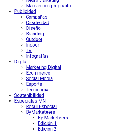
NeuroMarketing
Marcas con propósito
Publicidad
Campañas
Creatividad
Diseño
Branding
Outdoor
Indoor
TV
Infografías
Digital
Marketing Digital
Ecommerce
Social Media
Esports
Tecnología
Sostenibilidad
Especiales MN
Retail Especial
ByMarketeers
By Marketeers
Edición 1
Edición 2