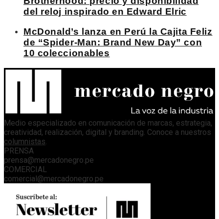
Brotherhood: precio y disponibilidad
del reloj inspirado en Edward Elric
McDonald’s lanza en Perú la Cajita Feliz
de “Spider-Man: Brand New Day” con
10 coleccionables
Medio especializado en comunicación de marcas, estrategia,
creatividad, realización, digital y branding. Conoce a nuestros
columnistas
.
PRENSA
prensa@mercadonegro.pe
COMERCIAL
comercial@mercadonegro.pe