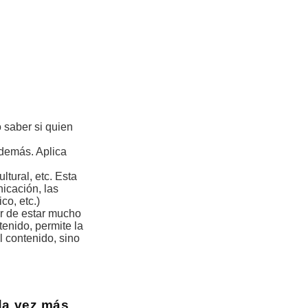
saber si quien
demás. Aplica
ltural, etc. Esta
nicación, las
co, etc.)
er de estar mucho
enido, permite la
l contenido, sino
da vez más