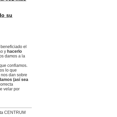
do su
beneficiado el
so y
hacerlo
os damos a la
que confiamos.
os lo que
 nos dan sobre
damos (así sea
orrecta
e velar por
nta CENTRUM