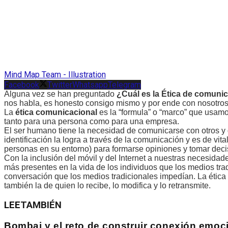
Mind Map Team - Illustration
Facebook
Twitter
Whatsapp
Telegram
Alguna vez se han preguntado
¿Cuál es la Ética de comuni
nos habla, es honesto consigo mismo y por ende con nosotro
La
ética comunicacional
es la “formula” o “marco” que usam
tanto para una persona como para una empresa.
El ser humano tiene la necesidad de comunicarse con otros y de 
identificación la logra a través de la comunicación y es de vi
personas en su entorno) para formarse opiniones y tomar decisi
Con la inclusión del móvil y del Internet a nuestras necesida
más presentes en la vida de los individuos que los medios tra
conversación que los medios tradicionales impedían. La ética
también la de quien lo recibe, lo modifica y lo retransmite.
LEE
TAMBIÉN
Bombai y el reto de construir conexión emoc