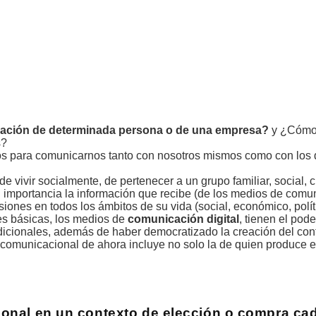
cación de determinada persona o de una empresa?
y ¿Cómo 
s?
os para comunicarnos tanto con nosotros mismos como con los 
vivir socialmente, de pertenecer a un grupo familiar, social, cu
tal importancia la información que recibe (de los medios de comu
ones en todos los ámbitos de su vida (social, económico, políti
des básicas, los medios de
comunicación digital
, tienen el pod
dicionales, además de haber democratizado la creación del cont
 comunicacional de ahora incluye no solo la de quien produce e
ional en un contexto de elección o compra ca