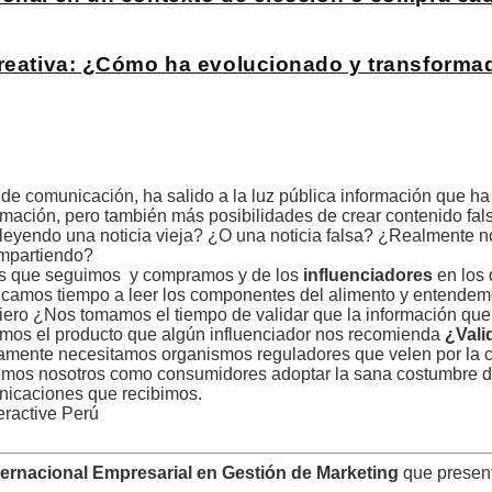
creativa: ¿Cómo ha evolucionado y transforma
 comunicación, ha salido a la luz pública información que ha 
mación, pero también más posibilidades de crear contenido fal
eyendo una noticia vieja? ¿O una noticia falsa? ¿Realmente n
ompartiendo?
cas que seguimos y compramos y de los
influenciadores
en los 
amos tiempo a leer los componentes del alimento y entendem
ero ¿Nos tomamos el tiempo de validar que la información que
mos el producto que algún influenciador nos recomienda
¿Vali
vamente necesitamos organismos reguladores que velen por la c
bemos nosotros como consumidores adoptar la sana costumbre d
municaciones que recibimos.
eractive Perú
ternacional Empresarial en Gestión de Marketing
que prese