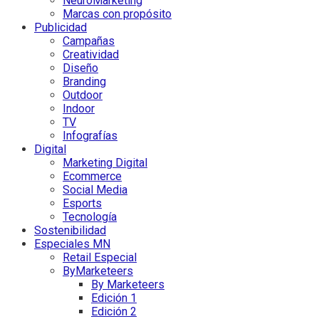
NeuroMarketing
Marcas con propósito
Publicidad
Campañas
Creatividad
Diseño
Branding
Outdoor
Indoor
TV
Infografías
Digital
Marketing Digital
Ecommerce
Social Media
Esports
Tecnología
Sostenibilidad
Especiales MN
Retail Especial
ByMarketeers
By Marketeers
Edición 1
Edición 2