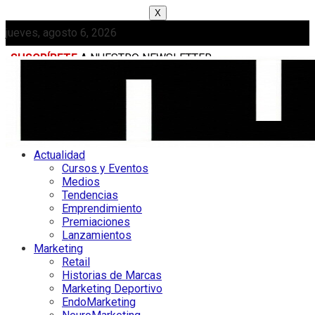
X
jueves, agosto 6, 2026
SUSCRÍBETE
A NUESTRO NEWSLETTER
MEDIAKIT
Actualidad
Cursos y Eventos
Medios
Tendencias
Emprendimiento
Premiaciones
Lanzamientos
Marketing
Retail
Historias de Marcas
Marketing Deportivo
EndoMarketing