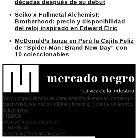
décadas después de su debut
Seiko x Fullmetal Alchemist:
Brotherhood: precio y disponibilidad
del reloj inspirado en Edward Elric
McDonald’s lanza en Perú la Cajita Feliz
de “Spider-Man: Brand New Day” con
10 coleccionables
Medio especializado en comunicación de marcas, estrategia,
creatividad, realización, digital y branding. Conoce a nuestros
columnistas
.
PRENSA
prensa@mercadonegro.pe
COMERCIAL
comercial@mercadonegro.pe