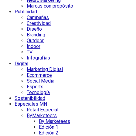
NeuroMarketing
Marcas con propósito
Publicidad
Campañas
Creatividad
Diseño
Branding
Outdoor
Indoor
TV
Infografías
Digital
Marketing Digital
Ecommerce
Social Media
Esports
Tecnología
Sostenibilidad
Especiales MN
Retail Especial
ByMarketeers
By Marketeers
Edición 1
Edición 2