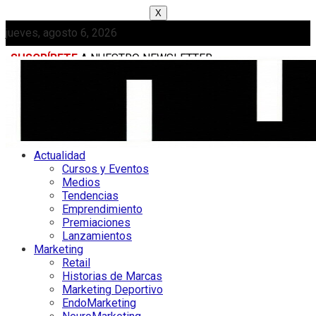
X
jueves, agosto 6, 2026
SUSCRÍBETE
A NUESTRO NEWSLETTER
MEDIAKIT
Actualidad
Cursos y Eventos
Medios
Tendencias
Emprendimiento
Premiaciones
Lanzamientos
Marketing
Retail
Historias de Marcas
Marketing Deportivo
EndoMarketing