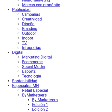
NeuroMarketing
Marcas con propósito
Publicidad
Campañas
Creatividad
Diseño
Branding
Outdoor
Indoor
TV
Infografías
Digital
Marketing Digital
Ecommerce
Social Media
Esports
Tecnología
Sostenibilidad
Especiales MN
Retail Especial
ByMarketeers
By Marketeers
Edición 1
Edición 2