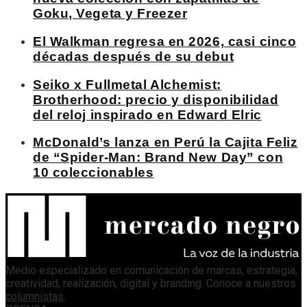
Goku, Vegeta y Freezer
El Walkman regresa en 2026, casi cinco
décadas después de su debut
Seiko x Fullmetal Alchemist:
Brotherhood: precio y disponibilidad
del reloj inspirado en Edward Elric
McDonald’s lanza en Perú la Cajita Feliz
de “Spider-Man: Brand New Day” con
10 coleccionables
Medio especializado en comunicación de marcas, estrategia,
creatividad, realización, digital y branding. Conoce a nuestros
columnistas
.