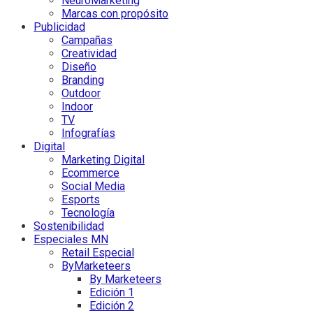
NeuroMarketing
Marcas con propósito
Publicidad
Campañas
Creatividad
Diseño
Branding
Outdoor
Indoor
TV
Infografías
Digital
Marketing Digital
Ecommerce
Social Media
Esports
Tecnología
Sostenibilidad
Especiales MN
Retail Especial
ByMarketeers
By Marketeers
Edición 1
Edición 2