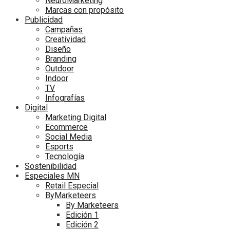
NeuroMarketing
Marcas con propósito
Publicidad
Campañas
Creatividad
Diseño
Branding
Outdoor
Indoor
TV
Infografías
Digital
Marketing Digital
Ecommerce
Social Media
Esports
Tecnología
Sostenibilidad
Especiales MN
Retail Especial
ByMarketeers
By Marketeers
Edición 1
Edición 2