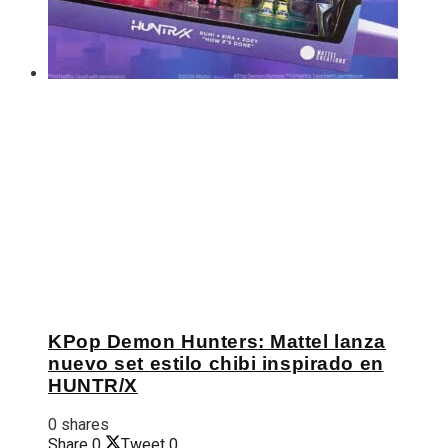
KPop Demon Hunters: Mattel lanza
nuevo set estilo chibi inspirado en
HUNTR/X
0 shares
Share
0
Tweet
0