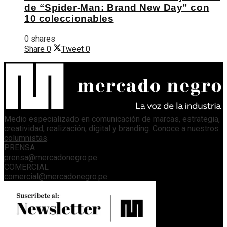
de “Spider-Man: Brand New Day” con
10 coleccionables
0 shares
Share
0
Tweet
0
Medio especializado en comunicación de marcas, estrategia,
creatividad, realización, digital y branding. Conoce a nuestros
columnistas
.
PRENSA
prensa@mercadonegro.pe
COMERCIAL
comercial@mercadonegro.pe