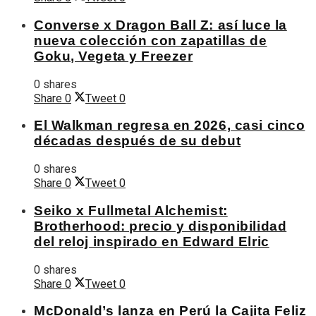
Converse x Dragon Ball Z: así luce la
nueva colección con zapatillas de
Goku, Vegeta y Freezer
0 shares
Share
0
Tweet
0
El Walkman regresa en 2026, casi cinco
décadas después de su debut
0 shares
Share
0
Tweet
0
Seiko x Fullmetal Alchemist:
Brotherhood: precio y disponibilidad
del reloj inspirado en Edward Elric
0 shares
Share
0
Tweet
0
McDonald’s lanza en Perú la Cajita Feliz