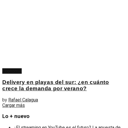
Economía
Delivery en playas del sur: ¿en cuánto
crece la demanda por verano?
by
Rafael Calagua
Cargar más
Lo + nuevo
¿El streaming en YouTube es el futuro? La apuesta de