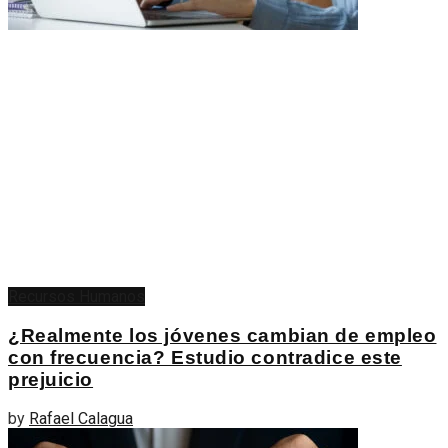
Recursos Humanos
¿Realmente los jóvenes cambian de empleo
con frecuencia? Estudio contradice este
prejuicio
by
Rafael Calagua