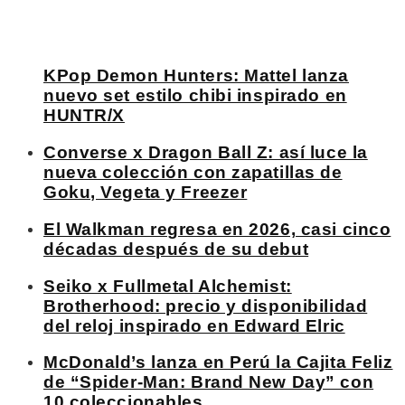
KPop Demon Hunters: Mattel lanza
nuevo set estilo chibi inspirado en
HUNTR/X
Converse x Dragon Ball Z: así luce la
nueva colección con zapatillas de
Goku, Vegeta y Freezer
El Walkman regresa en 2026, casi cinco
décadas después de su debut
Seiko x Fullmetal Alchemist:
Brotherhood: precio y disponibilidad
del reloj inspirado en Edward Elric
McDonald’s lanza en Perú la Cajita Feliz
de “Spider-Man: Brand New Day” con
10 coleccionables