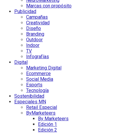
NeuroMarketing
Marcas con propósito
Publicidad
Campañas
Creatividad
Diseño
Branding
Outdoor
Indoor
TV
Infografías
Digital
Marketing Digital
Ecommerce
Social Media
Esports
Tecnología
Sostenibilidad
Especiales MN
Retail Especial
ByMarketeers
By Marketeers
Edición 1
Edición 2