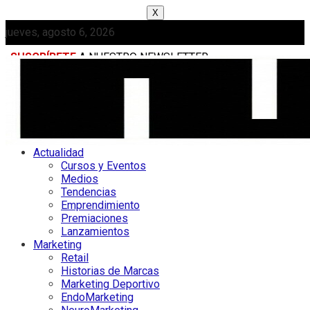
X
jueves, agosto 6, 2026
SUSCRÍBETE
A NUESTRO NEWSLETTER
MEDIAKIT
Actualidad
Cursos y Eventos
Medios
Tendencias
Emprendimiento
Premiaciones
Lanzamientos
Marketing
Retail
Historias de Marcas
Marketing Deportivo
EndoMarketing