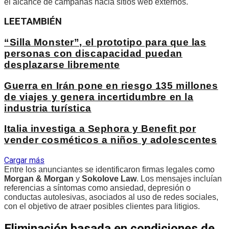
el alcance de campañas hacia sitios web externos.
LEE
TAMBIÉN
“Silla Monster”, el prototipo para que las
personas con discapacidad puedan
desplazarse libremente
Guerra en Irán pone en riesgo 135 millones
de viajes y genera incertidumbre en la
industria turística
Italia investiga a Sephora y Benefit por
vender cosméticos a niños y adolescentes
Cargar más
Entre los anunciantes se identificaron firmas legales como
Morgan & Morgan
y
Sokolove Law
. Los mensajes incluían
referencias a síntomas como ansiedad, depresión o
conductas autolesivas, asociados al uso de redes sociales,
con el objetivo de atraer posibles clientes para litigios.
Eliminación basada en condiciones de