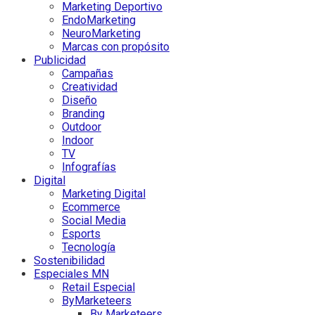
Marketing Deportivo
EndoMarketing
NeuroMarketing
Marcas con propósito
Publicidad
Campañas
Creatividad
Diseño
Branding
Outdoor
Indoor
TV
Infografías
Digital
Marketing Digital
Ecommerce
Social Media
Esports
Tecnología
Sostenibilidad
Especiales MN
Retail Especial
ByMarketeers
By Marketeers