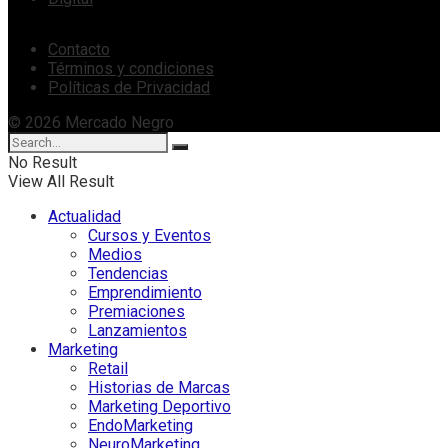
Contacto
Términos y condiciones
Políticas de Privacidad
© 2026 Mercado Negro
No Result
View All Result
Actualidad
Cursos y Eventos
Medios
Tendencias
Emprendimiento
Premiaciones
Lanzamientos
Marketing
Retail
Historias de Marcas
Marketing Deportivo
EndoMarketing
NeuroMarketing