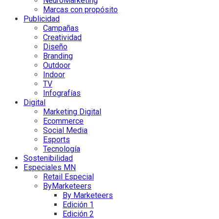
NeuroMarketing
Marcas con propósito
Publicidad
Campañas
Creatividad
Diseño
Branding
Outdoor
Indoor
TV
Infografías
Digital
Marketing Digital
Ecommerce
Social Media
Esports
Tecnología
Sostenibilidad
Especiales MN
Retail Especial
ByMarketeers
By Marketeers
Edición 1
Edición 2