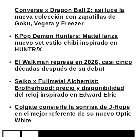
Converse x Dragon Ball Z: así luce la
nueva colección con zapatillas de
Goku, Vegeta y Freezer
KPop Demon Hunters: Mattel lanza
nuevo set estilo chibi inspirado en
HUNTR/X
El Walkman regresa en 2026, casi cinco
décadas después de su debut
Seiko x Fullmetal Alchemist:
Brotherhood: precio y disponibilidad
del reloj inspirado en Edward Elric
Colgate convierte la sonrisa de J-Hope
en el mejor referente de su nuevo Optic
White