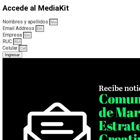
Accede al MediaKit
Nombres y apellidos
Email Address
Empresa
RUC
Celular
Ingresar