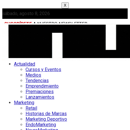
X
sábado, agosto 8, 2026
SUSCRÍBETE
A NUESTRO NEWSLETTER
MEDIAKIT
Actualidad
Cursos y Eventos
Medios
Tendencias
Emprendimiento
Premiaciones
Lanzamientos
Marketing
Retail
Historias de Marcas
Marketing Deportivo
EndoMarketing