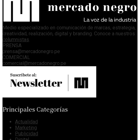
Medio especializado en comunicación de marcas, estrategia,
creatividad, realización, digital y branding. Conoce a nuestros
columnistas
.
PRENSA
prensa@mercadonegro.pe
COMERCIAL
comercial@mercadonegro.pe
Principales Categorías
Actualidad
Marketing
Publicidad
Digital