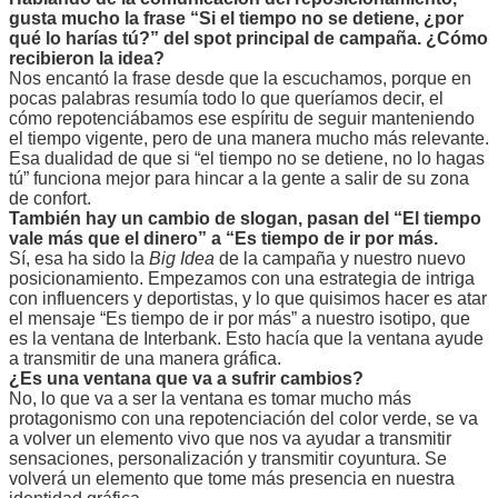
gusta mucho la frase “Si el tiempo no se detiene, ¿por
qué lo harías tú?” del spot principal de campaña. ¿Cómo
recibieron la idea?
Nos encantó la frase desde que la escuchamos, porque en
pocas palabras resumía todo lo que queríamos decir, el
cómo repotenciábamos ese espíritu de seguir manteniendo
el tiempo vigente, pero de una manera mucho más relevante.
Esa dualidad de que si “el tiempo no se detiene, no lo hagas
tú” funciona mejor para hincar a la gente a salir de su zona
de confort.
También hay un cambio de slogan, pasan del “El tiempo
vale más que el dinero” a “Es tiempo de ir por más.
Sí, esa ha sido la
Big Idea
de la campaña y nuestro nuevo
posicionamiento. Empezamos con una estrategia de intriga
con influencers y deportistas, y lo que quisimos hacer es atar
el mensaje “Es tiempo de ir por más” a nuestro isotipo, que
es la ventana de Interbank. Esto hacía que la ventana ayude
a transmitir de una manera gráfica.
¿Es una ventana que va a sufrir cambios?
No, lo que va a ser la ventana es tomar mucho más
protagonismo con una repotenciación del color verde, se va
a volver un elemento vivo que nos va ayudar a transmitir
sensaciones, personalización y transmitir coyuntura. Se
volverá un elemento que tome más presencia en nuestra