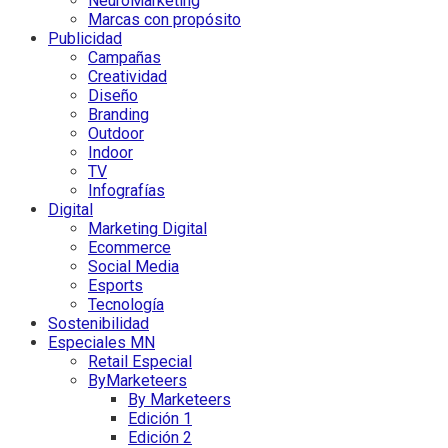
NeuroMarketing
Marcas con propósito
Publicidad
Campañas
Creatividad
Diseño
Branding
Outdoor
Indoor
TV
Infografías
Digital
Marketing Digital
Ecommerce
Social Media
Esports
Tecnología
Sostenibilidad
Especiales MN
Retail Especial
ByMarketeers
By Marketeers
Edición 1
Edición 2