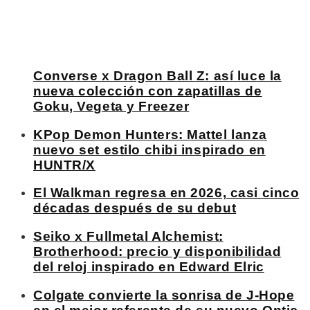
Converse x Dragon Ball Z: así luce la
nueva colección con zapatillas de
Goku, Vegeta y Freezer
KPop Demon Hunters: Mattel lanza
nuevo set estilo chibi inspirado en
HUNTR/X
El Walkman regresa en 2026, casi cinco
décadas después de su debut
Seiko x Fullmetal Alchemist:
Brotherhood: precio y disponibilidad
del reloj inspirado en Edward Elric
Colgate convierte la sonrisa de J-Hope