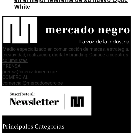
en el mejor referente de su nuevo Optic
White
Medio especializado en comunicación de marcas, estrategia,
creatividad, realización, digital y branding. Conoce a nuestros
columnistas
.
PRENSA
prensa@mercadonegro.pe
COMERCIAL
comercial@mercadonegro.pe
Principales Categorías