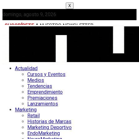
X
domingo, agosto 9, 2026
SUSCRÍBETE
A NUESTRO NEWSLETTER
MEDIAKIT
Actualidad
Cursos y Eventos
Medios
Tendencias
Emprendimiento
Premiaciones
Lanzamientos
Marketing
Retail
Historias de Marcas
Marketing Deportivo
EndoMarketing