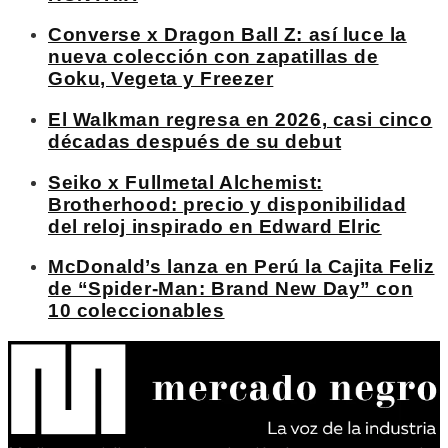
Converse x Dragon Ball Z: así luce la
nueva colección con zapatillas de
Goku, Vegeta y Freezer
El Walkman regresa en 2026, casi cinco
décadas después de su debut
Seiko x Fullmetal Alchemist:
Brotherhood: precio y disponibilidad
del reloj inspirado en Edward Elric
McDonald’s lanza en Perú la Cajita Feliz
de “Spider-Man: Brand New Day” con
10 coleccionables