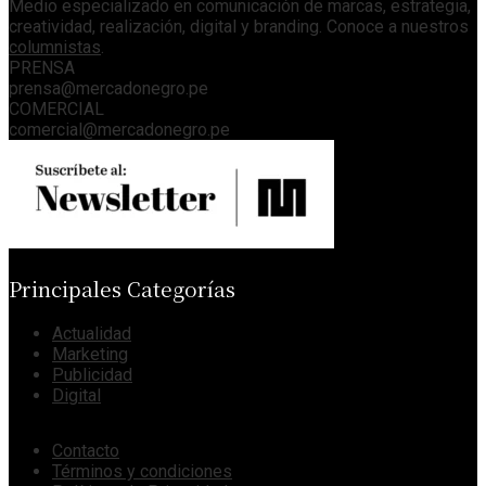
Medio especializado en comunicación de marcas, estrategia,
creatividad, realización, digital y branding. Conoce a nuestros
columnistas
.
PRENSA
prensa@mercadonegro.pe
COMERCIAL
comercial@mercadonegro.pe
Principales Categorías
Actualidad
Marketing
Publicidad
Digital
Contacto
Términos y condiciones