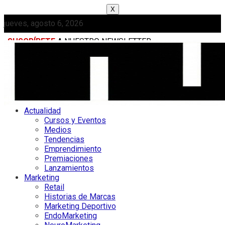
X
jueves, agosto 6, 2026
SUSCRÍBETE
A NUESTRO NEWSLETTER
MEDIAKIT
Actualidad
Cursos y Eventos
Medios
Tendencias
Emprendimiento
Premiaciones
Lanzamientos
Marketing
Retail
Historias de Marcas
Marketing Deportivo
EndoMarketing