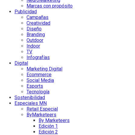
NeuroMarketing
Marcas con propósito
Publicidad
Campañas
Creatividad
Diseño
Branding
Outdoor
Indoor
TV
Infografías
Digital
Marketing Digital
Ecommerce
Social Media
Esports
Tecnología
Sostenibilidad
Especiales MN
Retail Especial
ByMarketeers
By Marketeers
Edición 1
Edición 2