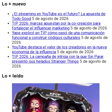
Lo + nuevo
¿El streaming en YouTube es el futuro? La apuesta de
Todo Good
5 de agosto de 2026
TIP 2026: marcas apuestan por la co-creación para
fortalecer el influencer marketing
5 de agosto de 2026
Yape explicó en TIP cómo pasó de una comunicación
funcional a construir códigos culturales
5 de agosto de
2026
YouTube destaca el valor de los creadores en la nueva
economía de la influencia
5 de agosto de 2026
TIP 2026: La campaña de intriga con la que Sin Parar
presentó sus helados Stranger Things
5 de agosto de
2026
Lo + leído