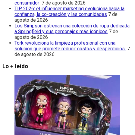
consumidor
7 de agosto de 2026
TIP 2026: el influencer marketing evoluciona hacia la
confianza, la co-creación y las comunidades
7 de
agosto de 2026
Los Simpson estrenan una colección de ropa dedicada
a Springfield y sus personajes más icónicos
7 de
agosto de 2026
Tork revoluciona la limpieza profesional con una
solución que promete reducir costos y desperdicios
7
de agosto de 2026
Lo + leído