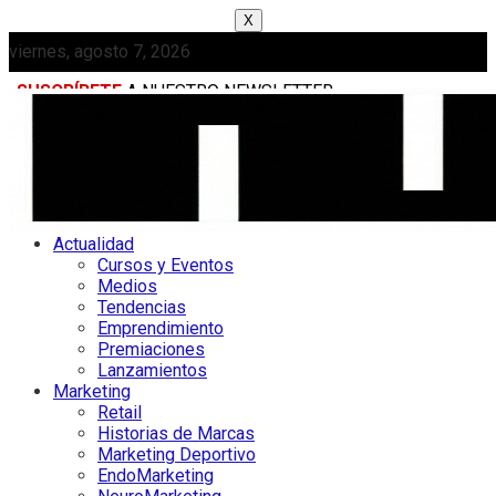
X
viernes, agosto 7, 2026
SUSCRÍBETE
A NUESTRO NEWSLETTER
MEDIAKIT
Actualidad
Cursos y Eventos
Medios
Tendencias
Emprendimiento
Premiaciones
Lanzamientos
Marketing
Retail
Historias de Marcas
Marketing Deportivo
EndoMarketing