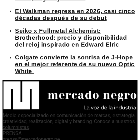
El Walkman regresa en 2026, casi cinco
décadas después de su debut
Seiko x Fullmetal Alchemist:
Brotherhood: precio y disponibilidad
del reloj inspirado en Edward Elric
Colgate convierte la sonrisa de J-Hope
en el mejor referente de su nuevo Optic
White
Medio especializado en comunicación de marcas, estrategia,
creatividad, realización, digital y branding. Conoce a nuestros
columnistas
.
PRENSA
prensa@mercadonegro.pe