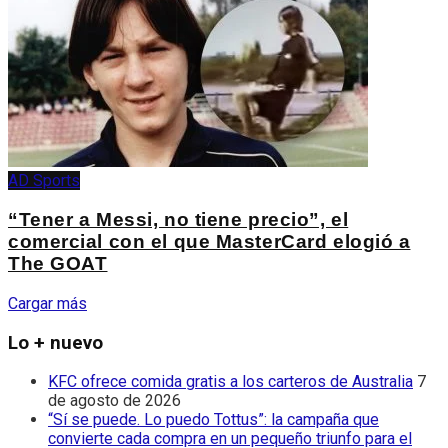
AD Sports
“Tener a Messi, no tiene precio”, el
comercial con el que MasterCard elogió a
The GOAT
Cargar más
Lo + nuevo
KFC ofrece comida gratis a los carteros de Australia
7
de agosto de 2026
“Sí se puede. Lo puedo Tottus”: la campaña que
convierte cada compra en un pequeño triunfo para el