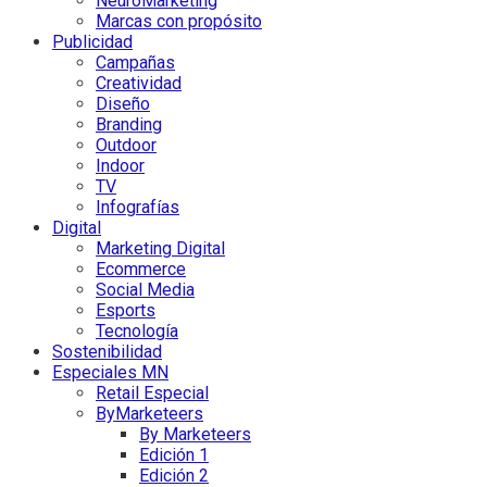
NeuroMarketing
Marcas con propósito
Publicidad
Campañas
Creatividad
Diseño
Branding
Outdoor
Indoor
TV
Infografías
Digital
Marketing Digital
Ecommerce
Social Media
Esports
Tecnología
Sostenibilidad
Especiales MN
Retail Especial
ByMarketeers
By Marketeers
Edición 1
Edición 2