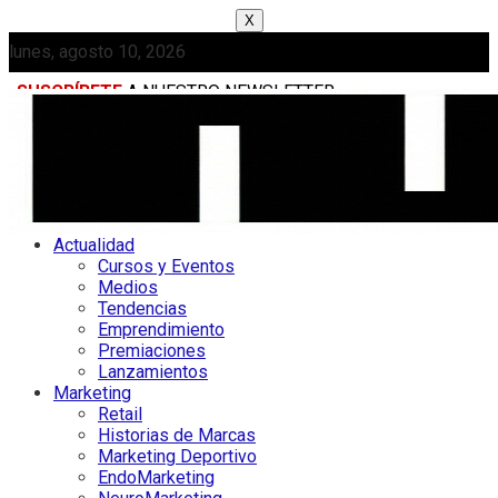
X
lunes, agosto 10, 2026
SUSCRÍBETE
A NUESTRO NEWSLETTER
MEDIAKIT
Actualidad
Cursos y Eventos
Medios
Tendencias
Emprendimiento
Premiaciones
Lanzamientos
Marketing
Retail
Historias de Marcas
Marketing Deportivo
EndoMarketing