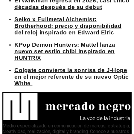
El Walkman regresa en 2026, casi cinco
décadas después de su debut
Seiko x Fullmetal Alchemist:
Brotherhood: precio y disponibilidad
del reloj inspirado en Edward Elric
KPop Demon Hunters: Mattel lanza
nuevo set estilo chibi inspirado en
HUNTR/X
Colgate convierte la sonrisa de J-Hope
en el mejor referente de su nuevo Optic
White
Medio especializado en comunicación de marcas, estrategia,
creatividad, realización, digital y branding. Conoce a nuestros