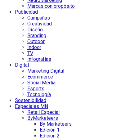
NeuroMarketing
Marcas con propósito
Publicidad
Campañas
Creatividad
Diseño
Branding
Outdoor
Indoor
TV
Infografías
Digital
Marketing Digital
Ecommerce
Social Media
Esports
Tecnología
Sostenibilidad
Especiales MN
Retail Especial
ByMarketeers
By Marketeers
Edición 1
Edición 2