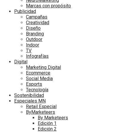
NeuroMarketing
Marcas con propósito
Publicidad
Campañas
Creatividad
Diseño
Branding
Outdoor
Indoor
TV
Infografías
Digital
Marketing Digital
Ecommerce
Social Media
Esports
Tecnología
Sostenibilidad
Especiales MN
Retail Especial
ByMarketeers
By Marketeers
Edición 1
Edición 2