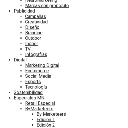
NeuroMarketing
Marcas con propósito
Publicidad
Campañas
Creatividad
Diseño
Branding
Outdoor
Indoor
TV
Infografías
Digital
Marketing Digital
Ecommerce
Social Media
Esports
Tecnología
Sostenibilidad
Especiales MN
Retail Especial
ByMarketeers
By Marketeers
Edición 1
Edición 2