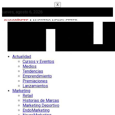
X
jueves, agosto 6, 2026
SUSCRÍBETE
A NUESTRO NEWSLETTER
MEDIAKIT
Actualidad
Cursos y Eventos
Medios
Tendencias
Emprendimiento
Premiaciones
Lanzamientos
Marketing
Retail
Historias de Marcas
Marketing Deportivo
EndoMarketing