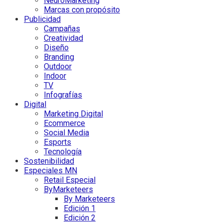
NeuroMarketing
Marcas con propósito
Publicidad
Campañas
Creatividad
Diseño
Branding
Outdoor
Indoor
TV
Infografías
Digital
Marketing Digital
Ecommerce
Social Media
Esports
Tecnología
Sostenibilidad
Especiales MN
Retail Especial
ByMarketeers
By Marketeers
Edición 1
Edición 2