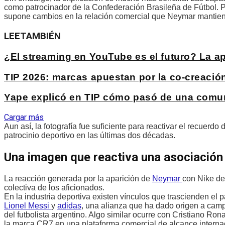
como patrocinador de la Confederación Brasileña de Fútbol. Po
supone cambios en la relación comercial que Neymar mantie
LEE
TAMBIÉN
¿El streaming en YouTube es el futuro? La 
TIP 2026: marcas apuestan por la co-creación 
Yape explicó en TIP cómo pasó de una comuni
Cargar más
Aun así, la fotografía fue suficiente para reactivar el recuerd
patrocinio deportivo en las últimas dos décadas.
Una imagen que reactiva una asociación 
La reacción generada por la aparición de
Neymar
con Nike de
colectiva de los aficionados.
En la industria deportiva existen vínculos que trascienden el 
Lionel Messi
y
adidas
, una alianza que ha dado origen a camp
del futbolista argentino. Algo similar ocurre con Cristiano Ron
la marca CR7 en una plataforma comercial de alcance interna