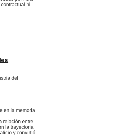
contractual ni
les
stria del
se en la memoria
a relación entre
n la trayectoria
licio y convirtió