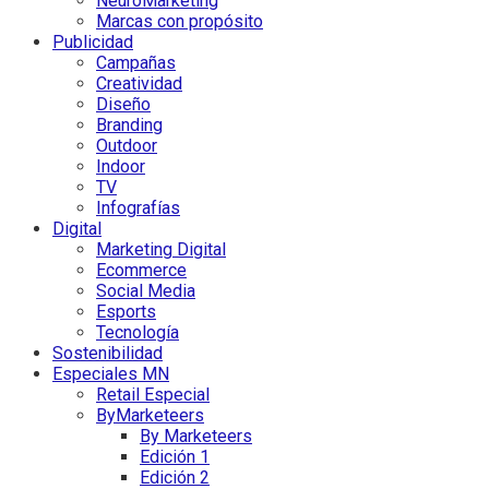
NeuroMarketing
Marcas con propósito
Publicidad
Campañas
Creatividad
Diseño
Branding
Outdoor
Indoor
TV
Infografías
Digital
Marketing Digital
Ecommerce
Social Media
Esports
Tecnología
Sostenibilidad
Especiales MN
Retail Especial
ByMarketeers
By Marketeers
Edición 1
Edición 2