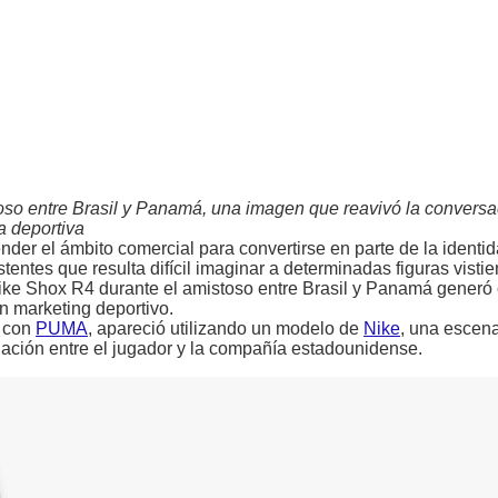
oso entre Brasil y Panamá, una imagen que reavivó la conversa
a deportiva
der el ámbito comercial para convertirse en parte de la identid
tentes que resulta difícil imaginar a determinadas figuras visti
ike Shox R4 durante el amistoso entre Brasil y Panamá generó
n marketing deportivo.
l con
PUMA
, apareció utilizando un modelo de
Nike
, una escen
ación entre el jugador y la compañía estadounidense.