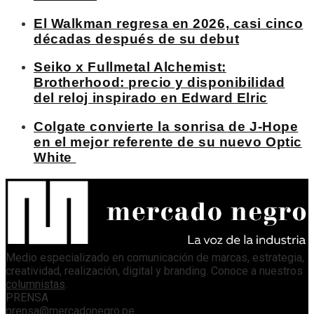
El Walkman regresa en 2026, casi cinco
décadas después de su debut
Seiko x Fullmetal Alchemist:
Brotherhood: precio y disponibilidad
del reloj inspirado en Edward Elric
Colgate convierte la sonrisa de J-Hope
en el mejor referente de su nuevo Optic
White
Medio especializado en comunicación de marcas, estrategia,
creatividad, realización, digital y branding. Conoce a nuestros
columnistas
.
PRENSA
prensa@mercadonegro.pe