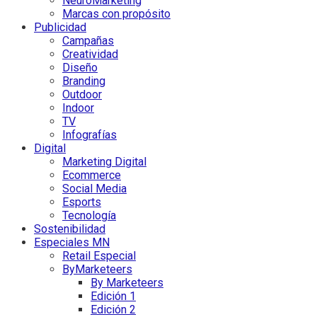
NeuroMarketing
Marcas con propósito
Publicidad
Campañas
Creatividad
Diseño
Branding
Outdoor
Indoor
TV
Infografías
Digital
Marketing Digital
Ecommerce
Social Media
Esports
Tecnología
Sostenibilidad
Especiales MN
Retail Especial
ByMarketeers
By Marketeers
Edición 1
Edición 2