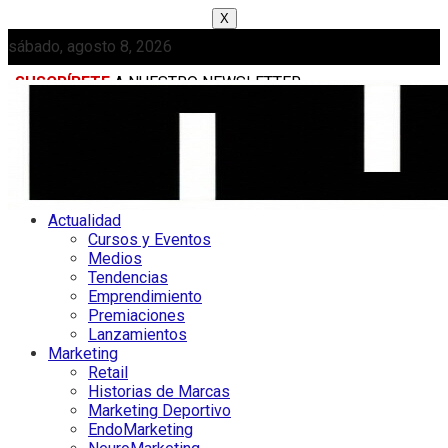
X
sábado, agosto 8, 2026
SUSCRÍBETE
A NUESTRO NEWSLETTER
MEDIAKIT
Actualidad
Cursos y Eventos
Medios
Tendencias
Emprendimiento
Premiaciones
Lanzamientos
Marketing
Retail
Historias de Marcas
Marketing Deportivo
EndoMarketing