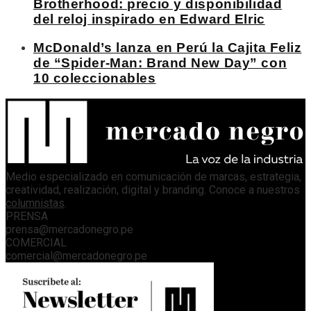
Brotherhood: precio y disponibilidad
del reloj inspirado en Edward Elric
McDonald’s lanza en Perú la Cajita Feliz
de “Spider-Man: Brand New Day” con
10 coleccionables
Medio especializado en comunicación de marcas, estrategia,
creatividad, realización, digital y branding. Conoce a nuestros
columnistas
.
PRENSA
prensa@mercadonegro.pe
COMERCIAL
comercial@mercadonegro.pe