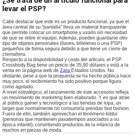
¿Se trata de un artículo funcional para
levar el PSP?
Cabe destacar que este es un producto funcional, ya que el
área central de su “pantalla” lleva un material transparente
que permite colocar un smartphone y usarlo sin necesidad
de que se retire el equipo. Además, pueden guardarse otro
tipo de objetos personales (llaves, billeteras o una PSP)
pequeños de forma segura debido a que tiene un cierre de
cremallera.
Respecto a la disponibilidad y costo del artículo, el PSP
Crossbody Bag tiene un precio de 35,90 dólares y está a la
venta en la página web de
Zara
Estados Unidos. No
obstante, pese a que la propuesta se ha hecho pública hace
muy poco, el recibimiento ha sido positivo porque figura
como agotado.
A nivel estratégico, el lanzamiento de este accesorio refleja
un movimiento de marketing bien elaborado. Y es que atrae
al público gamer y tecnológico a las tiendas de ropa, un
target que normalmente no consumiría prendas fast fashion.
Fuera de ello, también aprovechan el fenómeno
kitdul
(personas que mantienen pasatiempos asociados a su
época infantil), convirtiendo productos de la infancia de
muchos en piezas de moda.