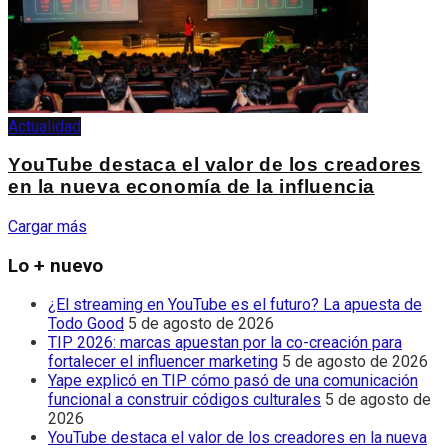
Actualidad
YouTube destaca el valor de los creadores
en la nueva economía de la influencia
Cargar más
Lo + nuevo
¿El streaming en YouTube es el futuro? La apuesta de
Todo Good
5 de agosto de 2026
TIP 2026: marcas apuestan por la co-creación para
fortalecer el influencer marketing
5 de agosto de 2026
Yape explicó en TIP cómo pasó de una comunicación
funcional a construir códigos culturales
5 de agosto de
2026
YouTube destaca el valor de los creadores en la nueva