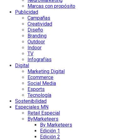
NeuroMarketing
Marcas con propósito
Publicidad
Campañas
Creatividad
Diseño
Branding
Outdoor
Indoor
TV
Infografías
Digital
Marketing Digital
Ecommerce
Social Media
Esports
Tecnología
Sostenibilidad
Especiales MN
Retail Especial
ByMarketeers
By Marketeers
Edición 1
Edición 2