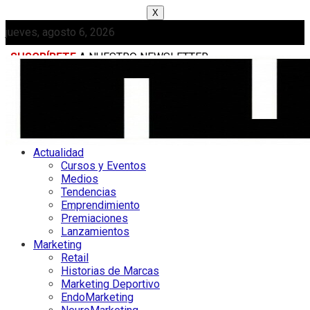
X
jueves, agosto 6, 2026
SUSCRÍBETE
A NUESTRO NEWSLETTER
MEDIAKIT
Actualidad
Cursos y Eventos
Medios
Tendencias
Emprendimiento
Premiaciones
Lanzamientos
Marketing
Retail
Historias de Marcas
Marketing Deportivo
EndoMarketing