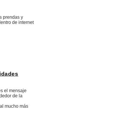
as prendas y
ntro de internet
nidades
es el mensaje
dedor de la
ural mucho más