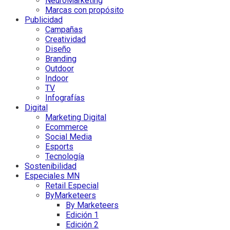
NeuroMarketing
Marcas con propósito
Publicidad
Campañas
Creatividad
Diseño
Branding
Outdoor
Indoor
TV
Infografías
Digital
Marketing Digital
Ecommerce
Social Media
Esports
Tecnología
Sostenibilidad
Especiales MN
Retail Especial
ByMarketeers
By Marketeers
Edición 1
Edición 2