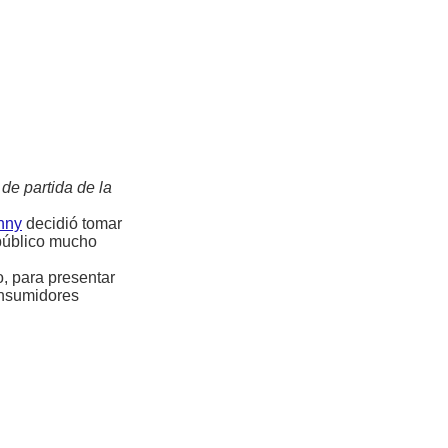
de partida de la
nny
decidió tomar
 público mucho
, para presentar
onsumidores