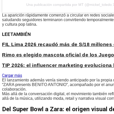
Una publicación compartida por MT (@mickel_toledo.
La aparición rápidamente comenzó a circular en redes sociales
saludando seguidores terminaron convirtiendo temporalmente 
y cultura pop latina.
LEE
TAMBIÉN
FIL Lima 2026 recaudó más de S/18 millones
Rimo es elegido mascota oficial de los Jue
TIP 2026: el influencer marketing evoluciona
Cargar más
El lanzamiento además venía siendo anticipado por la propia
“ZARA presents BENITO ANTONIO”, acompañado por el anuncio o
colaboración.
Más allá de la conversación digital, el movimiento también 
allá de la música, utilizando moda, retail y narrativa visual c
Del Super Bowl a Zara: el origen visual d