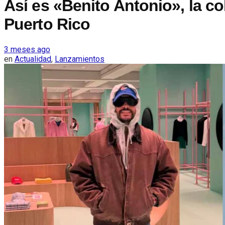
Así es «Benito Antonio», la c
Puerto Rico
3 meses ago
en
Actualidad
,
Lanzamientos