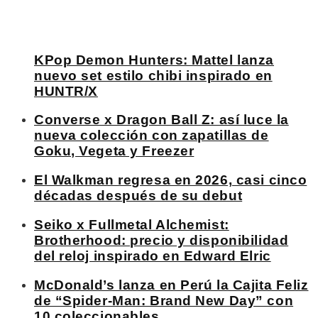
KPop Demon Hunters: Mattel lanza
nuevo set estilo chibi inspirado en
HUNTR/X
Converse x Dragon Ball Z: así luce la
nueva colección con zapatillas de
Goku, Vegeta y Freezer
El Walkman regresa en 2026, casi cinco
décadas después de su debut
Seiko x Fullmetal Alchemist:
Brotherhood: precio y disponibilidad
del reloj inspirado en Edward Elric
McDonald’s lanza en Perú la Cajita Feliz
de “Spider-Man: Brand New Day” con
10 coleccionables