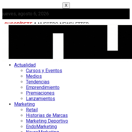
X
jueves, agosto 6, 2026
SUSCRÍBETE
A NUESTRO NEWSLETTER
MEDIAKIT
Actualidad
Cursos y Eventos
Medios
Tendencias
Emprendimiento
Premiaciones
Lanzamientos
Marketing
Retail
Historias de Marcas
Marketing Deportivo
EndoMarketing