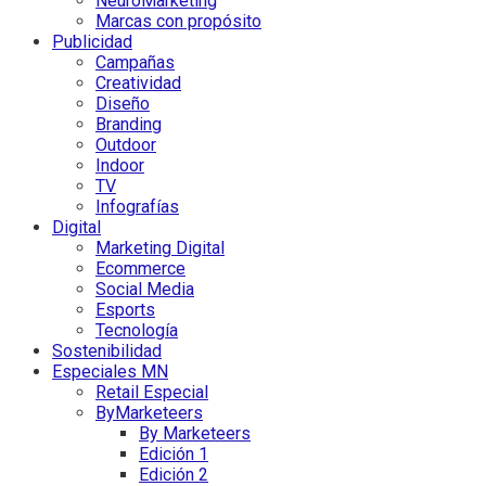
NeuroMarketing
Marcas con propósito
Publicidad
Campañas
Creatividad
Diseño
Branding
Outdoor
Indoor
TV
Infografías
Digital
Marketing Digital
Ecommerce
Social Media
Esports
Tecnología
Sostenibilidad
Especiales MN
Retail Especial
ByMarketeers
By Marketeers
Edición 1
Edición 2