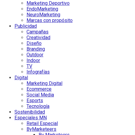
Marketing Deportivo
EndoMarketing
NeuroMarketing
Marcas con propósito
Publicidad
Campañas
Creatividad
Diseño
Branding
Outdoor
Indoor
TV
Infografías
Digital
Marketing Digital
Ecommerce
Social Media
Esports
Tecnología
Sostenibilidad
Especiales MN
Retail Especial
ByMarketeers
By Marketeers