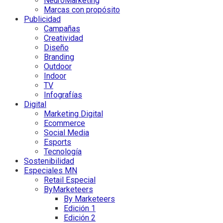
NeuroMarketing
Marcas con propósito
Publicidad
Campañas
Creatividad
Diseño
Branding
Outdoor
Indoor
TV
Infografías
Digital
Marketing Digital
Ecommerce
Social Media
Esports
Tecnología
Sostenibilidad
Especiales MN
Retail Especial
ByMarketeers
By Marketeers
Edición 1
Edición 2