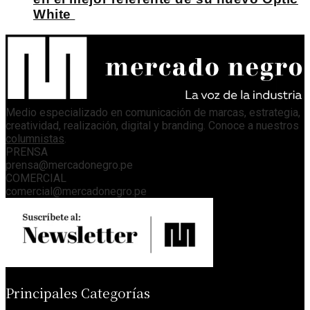
White
Medio especializado en comunicación de marcas, estrategia,
creatividad, realización, digital y branding. Conoce a nuestros
columnistas
.
PRENSA
prensa@mercadonegro.pe
COMERCIAL
comercial@mercadonegro.pe
Principales Categorías