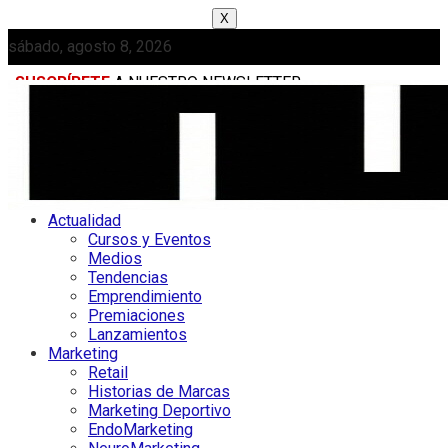
X
sábado, agosto 8, 2026
SUSCRÍBETE
A NUESTRO NEWSLETTER
MEDIAKIT
Actualidad
Cursos y Eventos
Medios
Tendencias
Emprendimiento
Premiaciones
Lanzamientos
Marketing
Retail
Historias de Marcas
Marketing Deportivo
EndoMarketing