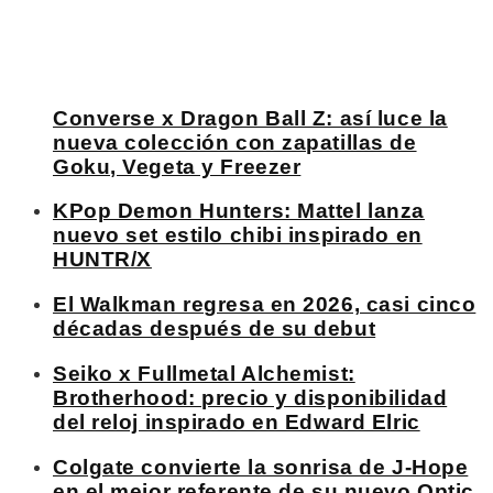
Converse x Dragon Ball Z: así luce la
nueva colección con zapatillas de
Goku, Vegeta y Freezer
KPop Demon Hunters: Mattel lanza
nuevo set estilo chibi inspirado en
HUNTR/X
El Walkman regresa en 2026, casi cinco
décadas después de su debut
Seiko x Fullmetal Alchemist:
Brotherhood: precio y disponibilidad
del reloj inspirado en Edward Elric
Colgate convierte la sonrisa de J-Hope
en el mejor referente de su nuevo Optic