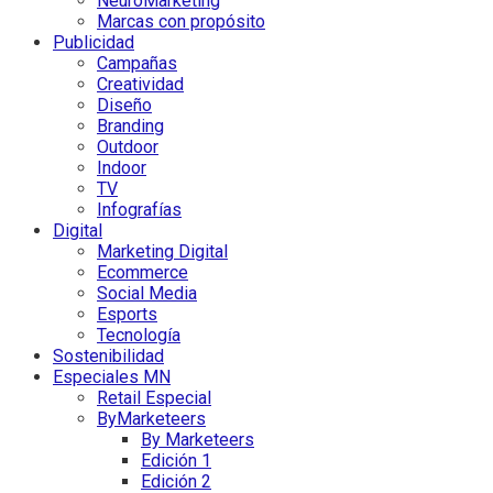
NeuroMarketing
Marcas con propósito
Publicidad
Campañas
Creatividad
Diseño
Branding
Outdoor
Indoor
TV
Infografías
Digital
Marketing Digital
Ecommerce
Social Media
Esports
Tecnología
Sostenibilidad
Especiales MN
Retail Especial
ByMarketeers
By Marketeers
Edición 1
Edición 2