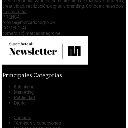
Medio especializado en comunicación de marcas, estrategia,
creatividad, realización, digital y branding. Conoce a nuestros
columnistas
.
PRENSA
prensa@mercadonegro.pe
COMERCIAL
comercial@mercadonegro.pe
Principales Categorías
Actualidad
Marketing
Publicidad
Digital
Contacto
Términos y condiciones