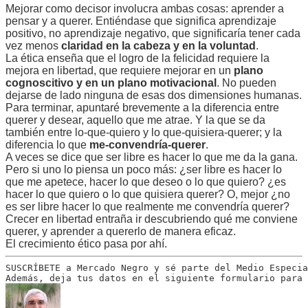
Mejorar como decisor involucra ambas cosas: aprender a
pensar y a querer. Entiéndase que significa aprendizaje
positivo, no aprendizaje negativo, que significaría tener cada
vez menos
claridad en la cabeza y en la voluntad
.
La ética enseña que el logro de la felicidad requiere la
mejora en libertad, que requiere mejorar en un
plano
cognoscitivo y en un plano motivacional
. No pueden
dejarse de lado ninguna de esas dos dimensiones humanas.
Para terminar, apuntaré brevemente a la diferencia entre
querer y desear, aquello que me atrae. Y la que se da
también entre lo-que-quiero y lo que-quisiera-querer; y la
diferencia lo que
me-convendría-querer
.
A veces se dice que ser libre es hacer lo que me da la gana.
Pero si uno lo piensa un poco más: ¿ser libre es hacer lo
que me apetece, hacer lo que deseo o lo que quiero? ¿es
hacer lo que quiero o lo que quisiera querer? O, mejor ¿no
es ser libre hacer lo que realmente me convendría querer?
Crecer en libertad entraña ir descubriendo qué me conviene
querer, y aprender a quererlo de manera eficaz.
El crecimiento ético pasa por ahí.
SUSCRÍBETE a Mercado Negro y sé parte del Medio Especia
Además, deja tus datos en el siguiente formulario para 