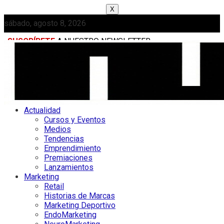
X
sábado, agosto 8, 2026
SUSCRÍBETE
A NUESTRO NEWSLETTER
MEDIAKIT
Actualidad
Cursos y Eventos
Medios
Tendencias
Emprendimiento
Premiaciones
Lanzamientos
Marketing
Retail
Historias de Marcas
Marketing Deportivo
EndoMarketing