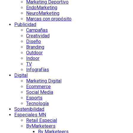
Marketing Deportivo
EndoMarketing
NeuroMarketing
Marcas con propósito
Publicidad
Campañas
Creatividad
Diseño
Branding
Outdoor
Indoor
TV
Infografías
Digital
Marketing Digital
Ecommerce
Social Media
Esports
Tecnología
Sostenibilidad
Especiales MN
Retail Especial
ByMarketeers
By Marketeers