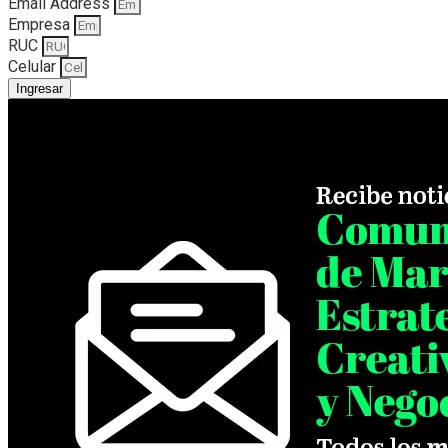
Email Address
Empresa
RUC
Celular
Ingresar