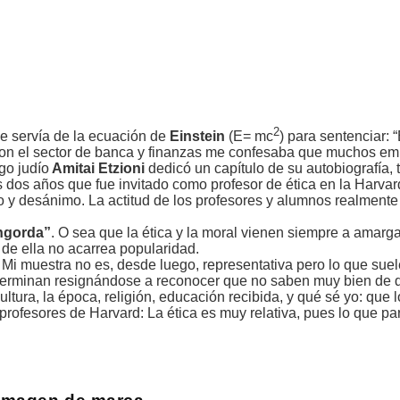
2
se servía de la ecuación de
Einstein
(E= mc
) para sentenciar: “
on el sector de banca y finanzas me confesaba que muchos em
go judío
Amitai Etzioni
dedicó un capítulo de su autobiografía, t
los dos años que fue invitado como profesor de ética en la Harva
so y desánimo. La actitud de los profesores y alumnos realment
engorda”
. O sea que la ética y la moral vienen siempre a amarga
de ella no acarrea popularidad.
. Mi muestra no es, desde luego, representativa pero lo que sue
o terminan resignándose a reconocer que no saben muy bien de 
ltura, la época, religión, educación recibida, y qué sé yo: que
rofesores de Harvard: La ética es muy relativa, pues lo que pa