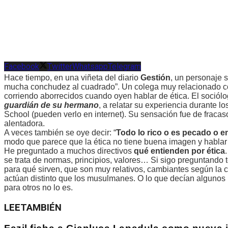
Facebook
Twitter
Whatsapp
Telegram
Hace tiempo, en una viñeta del diario
Gestión
, un personaje 
mucha conchudez al cuadrado”. Un colega muy relacionado c
corriendo aborrecidos cuando oyen hablar de ética. El sociólo
guardián de su hermano
, a relatar su experiencia durante 
School (pueden verlo en internet). Su sensación fue de fraca
alentadora.
A veces también se oye decir: “
Todo lo rico o es pecado o 
modo que parece que la ética no tiene buena imagen y hablar 
He preguntado a muchos directivos
qué entienden por ética
se trata de normas, principios, valores… Si sigo preguntand
para qué sirven, que son muy relativos, cambiantes según la cu
actúan distinto que los musulmanes. O lo que decían algunos p
para otros no lo es.
LEE
TAMBIÉN