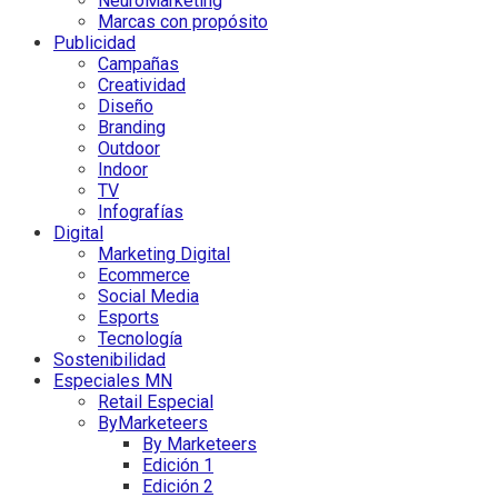
NeuroMarketing
Marcas con propósito
Publicidad
Campañas
Creatividad
Diseño
Branding
Outdoor
Indoor
TV
Infografías
Digital
Marketing Digital
Ecommerce
Social Media
Esports
Tecnología
Sostenibilidad
Especiales MN
Retail Especial
ByMarketeers
By Marketeers
Edición 1
Edición 2