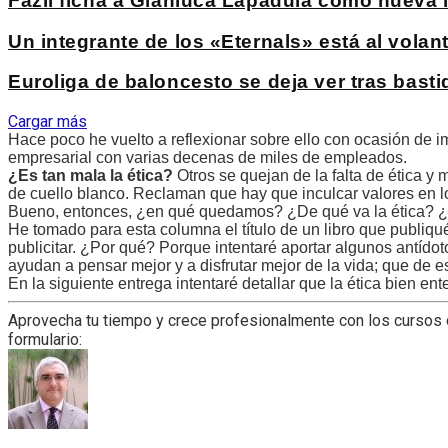
Fazil ficha a Gianluca Lapadula como nueva
Un integrante de los «Eternals» está al vola
Euroliga de baloncesto se deja ver tras bas
Cargar más
Hace poco he vuelto a reflexionar sobre ello con ocasión de im
empresarial con varias decenas de miles de empleados.
¿Es tan mala la ética?
Otros se quejan de la falta de ética y m
de cuello blanco. Reclaman que hay que inculcar valores en l
Bueno, entonces, ¿en qué quedamos? ¿De qué va la ética? ¿
He tomado para esta columna el título de un libro que publiq
publicitar. ¿Por qué? Porque intentaré aportar algunos antídot
ayudan a pensar mejor y a disfrutar mejor de la vida; que de es
En la siguiente entrega intentaré detallar que la ética bien ente
Aprovecha tu tiempo y crece profesionalmente con los cursos de
formulario: