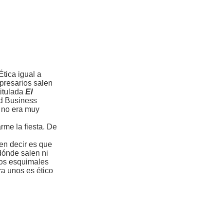
Ética igual a
presarios salen
itulada
El
rd Business
e no era muy
rme la fiesta. De
len decir es que
dónde salen ni
 los esquimales
ra unos es ético