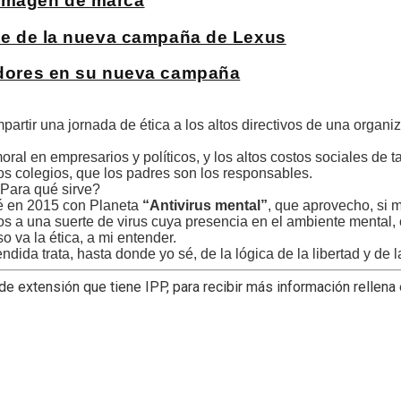
 imagen de marca
nte de la nueva campaña de Lexus
tidores en su nueva campaña
partir una jornada de ética a los altos directivos de una organi
oral en empresarios y políticos, y los altos costos sociales de t
os colegios, que los padres son los responsables.
Para qué sirve?
ué en 2015 con Planeta
“Antivirus mental”
, que aprovecho, si 
os a una suerte de virus cuya presencia en el ambiente mental, 
o va la ética, a mi entender.
ndida trata, hasta donde yo sé, de la lógica de la libertad y de la
 extensión que tiene IPP, para recibir más información rellena 