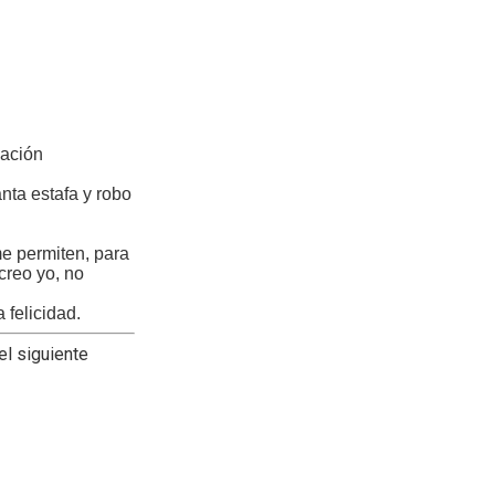
zación
anta estafa y robo
me permiten, para
creo yo, no
 felicidad.
el siguiente