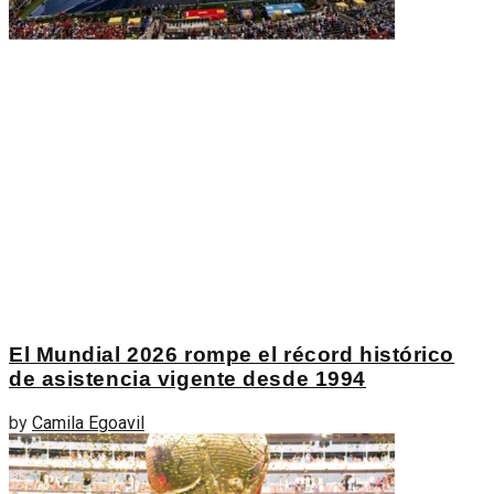
El Mundial 2026 rompe el récord histórico
de asistencia vigente desde 1994
by
Camila Egoavil