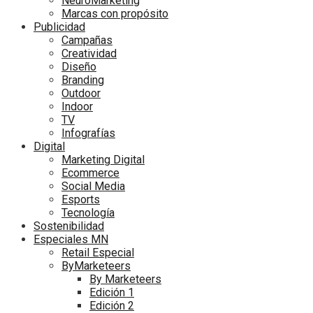
NeuroMarketing
Marcas con propósito
Publicidad
Campañas
Creatividad
Diseño
Branding
Outdoor
Indoor
TV
Infografías
Digital
Marketing Digital
Ecommerce
Social Media
Esports
Tecnología
Sostenibilidad
Especiales MN
Retail Especial
ByMarketeers
By Marketeers
Edición 1
Edición 2