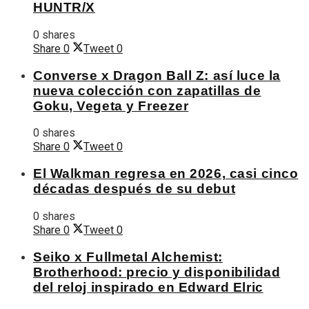
HUNTR/X
0 shares
Share
0
Tweet
0
Converse x Dragon Ball Z: así luce la
nueva colección con zapatillas de
Goku, Vegeta y Freezer
0 shares
Share
0
Tweet
0
El Walkman regresa en 2026, casi cinco
décadas después de su debut
0 shares
Share
0
Tweet
0
Seiko x Fullmetal Alchemist:
Brotherhood: precio y disponibilidad
del reloj inspirado en Edward Elric