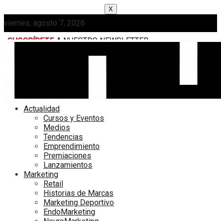
X
viernes, agosto 7, 2026
SUSCRÍBETE
A NUESTRO NEWSLETTER
MEDIAKIT
Actualidad
Cursos y Eventos
Medios
Tendencias
Emprendimiento
Premiaciones
Lanzamientos
Marketing
Retail
Historias de Marcas
Marketing Deportivo
EndoMarketing