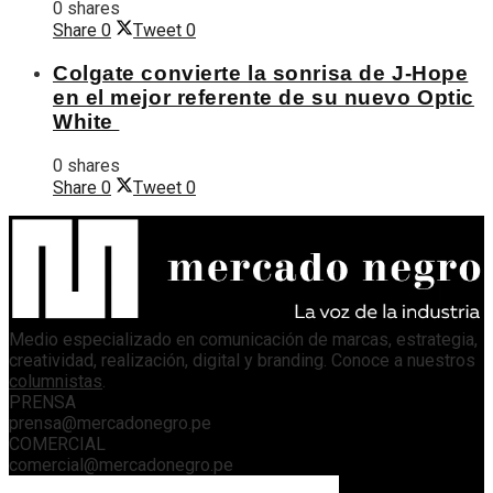
0 shares
Share
0
Tweet
0
Colgate convierte la sonrisa de J-Hope
en el mejor referente de su nuevo Optic
White
0 shares
Share
0
Tweet
0
Medio especializado en comunicación de marcas, estrategia,
creatividad, realización, digital y branding. Conoce a nuestros
columnistas
.
PRENSA
prensa@mercadonegro.pe
COMERCIAL
comercial@mercadonegro.pe