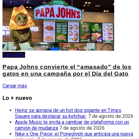
Campañas
Papa Johns convierte el “amasado” de los
gatos en una campaña por el Día del Gato
Cargar más
Lo + nuevo
Heinz se apropia de un hot dog gigante en Times
Square para destacar su ketchup
7 de agosto de 2026
Apple Music te invita a cambiar de plataforma con un
camión de mudanza
7 de agosto de 2026
Nike x One Piece: el Poneglyph que anticipa una nueva