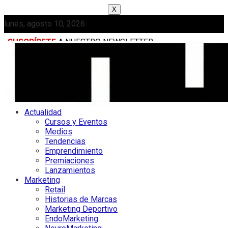
X
lunes, agosto 10, 2026
SUSCRÍBETE
A NUESTRO NEWSLETTER
MEDIAKIT
Actualidad
Cursos y Eventos
Medios
Tendencias
Emprendimiento
Premiaciones
Lanzamientos
Marketing
Retail
Historias de Marcas
Marketing Deportivo
EndoMarketing