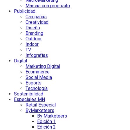
NeuroMarketing
Marcas con propósito
Publicidad
Campañas
Creatividad
Diseño
Branding
Outdoor
Indoor
TV
Infografías
Digital
Marketing Digital
Ecommerce
Social Media
Esports
Tecnología
Sostenibilidad
Especiales MN
Retail Especial
ByMarketeers
By Marketeers
Edición 1
Edición 2