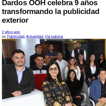
Dardos OOH celebra 9 años
transformando la publicidad
exterior
2 años ago
en
Publicidad
,
Actualidad
,
Vía publica