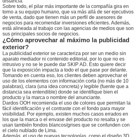
distancia.
Sobre todo, el pilar más importante de la compañía gira en
torno a su equipo humano, que va más allá de ser ejecutivos
de venta, dado que tienen más un perfil de asesores de
negocios para recomendar inversiones eficientes. Además,
está alineada al trabajo con las agencias de medios que son
sus principales socios de negocios.
¿Cómo aprovechar al máximo la publicidad
exterior?
La publicidad exterior se caracteriza por ser un medio sin
aparato mediador ni contenido editorial, por lo que no es
intrusivo y no se le puede dar SKIP AD. Esto quiere decir
que la exposición impacta a todo el que pase por delante.
Tomando en cuenta eso, los clientes deben aprovechar el
uso de los elementos con información corta (no más de 10
palabras), clara (una idea concreta) y legible (fuente que a
distancia sea entendible) donde se identifique bien el
producto y la marca o nombre del anunciante.
Dardos OOH recomienda el uso de colores que permitan la
fácil identificación y el contraste con el fondo para mayor
visibilidad. Por ejemplo, existen muchos casos errados en
los que la marca o el envase del producto no resalta y se
usan también fondos blancos/grises que se confunden con
el cielo nublado de Lima.
Además, el uso de nuevas tecnologías, como el diseño 3D,