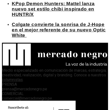
KPop Demon Hunters: Mattel lanza
nuevo set estilo chibi inspirado en
HUNTR/X
Colgate convierte la sonrisa de J-Hope
en el mejor referente de su nuevo Optic
White
Medio especializado en comunicación de marcas, estrategia,
creatividad, realización, digital y branding. Conoce a nuestros
columnistas
.
PRENSA
prensa@mercadonegro.pe
COMERCIAL
comercial@mercadonegro.pe