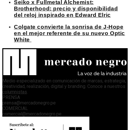
Seiko x Fullmetal Alchemist:
Brotherhood: precio y disponibilidad
del reloj inspirado en Edward Elric
Colgate convierte la sonrisa de J-Hope
en el mejor referente de su nuevo Optic
White
Medio especializado en comunicación de marcas, estrategia,
creatividad, realización, digital y branding. Conoce a nuestros
columnistas
.
PRENSA
prensa@mercadonegro.pe
COMERCIAL
comercial@mercadonegro.pe