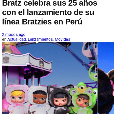
Bratz celebra sus 25 años
con el lanzamiento de su
línea Bratzies en Perú
2 meses ago
en
Actualidad
,
Lanzamientos
,
Movidas