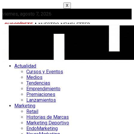
X
viernes, agosto 7, 2026
SUSCRÍBETE
A NUESTRO NEWSLETTER
MEDIAKIT
Actualidad
Cursos y Eventos
Medios
Tendencias
Emprendimiento
Premiaciones
Lanzamientos
Marketing
Retail
Historias de Marcas
Marketing Deportivo
EndoMarketing