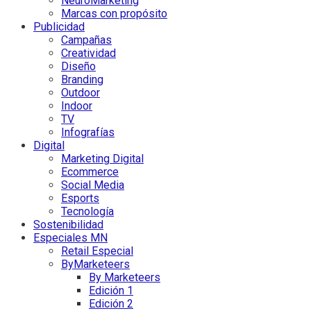
NeuroMarketing
Marcas con propósito
Publicidad
Campañas
Creatividad
Diseño
Branding
Outdoor
Indoor
TV
Infografías
Digital
Marketing Digital
Ecommerce
Social Media
Esports
Tecnología
Sostenibilidad
Especiales MN
Retail Especial
ByMarketeers
By Marketeers
Edición 1
Edición 2