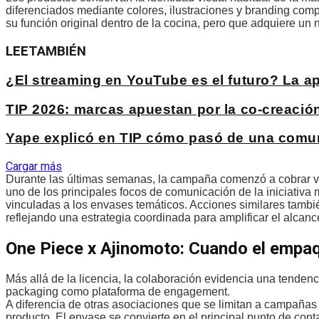
diferenciados mediante colores, ilustraciones y branding com
su función original dentro de la cocina, pero que adquiere un
LEE
TAMBIÉN
¿El streaming en YouTube es el futuro? La 
TIP 2026: marcas apuestan por la co-creación 
Yape explicó en TIP cómo pasó de una comuni
Cargar más
Durante las últimas semanas, la campaña comenzó a cobrar vi
uno de los principales focos de comunicación de la iniciativ
vinculadas a los envases temáticos. Acciones similares tambié
reflejando una estrategia coordinada para amplificar el alcanc
One Piece x Ajinomoto: Cuando el empa
Más allá de la licencia, la colaboración evidencia una tenden
packaging como plataforma de engagement.
A diferencia de otras asociaciones que se limitan a campañas 
producto. El envase se convierte en el principal punto de co