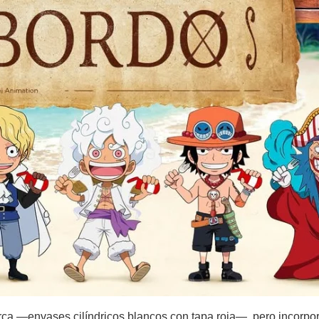
arca —envases cilíndricos blancos con tapa roja—, pero incorpo