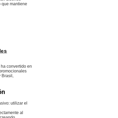
to que mantiene
les
 ha convertido en
 promocionales
 Brasil,
ón
vo: utilizar el
rectamente al
 creando