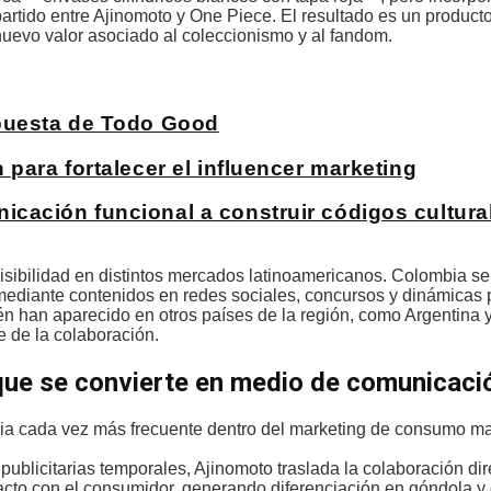
partido entre Ajinomoto y One Piece. El resultado es un produc
 nuevo valor asociado al coleccionismo y al fandom.
apuesta de Todo Good
para fortalecer el influencer marketing
cación funcional a construir códigos cultura
sibilidad en distintos mercados latinoamericanos. Colombia se
a mediante contenidos en redes sociales, concursos y dinámicas
n han aparecido en otros países de la región, como Argentina y
e de la colaboración.
que se convierte en medio de comunicaci
cia cada vez más frecuente dentro del marketing de consumo masi
publicitarias temporales, Ajinomoto traslada la colaboración di
ntacto con el consumidor, generando diferenciación en góndola y