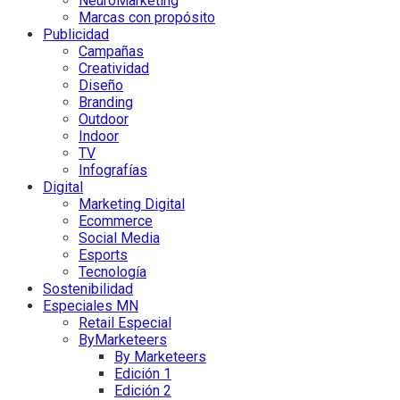
NeuroMarketing
Marcas con propósito
Publicidad
Campañas
Creatividad
Diseño
Branding
Outdoor
Indoor
TV
Infografías
Digital
Marketing Digital
Ecommerce
Social Media
Esports
Tecnología
Sostenibilidad
Especiales MN
Retail Especial
ByMarketeers
By Marketeers
Edición 1
Edición 2