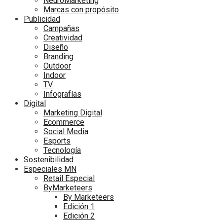
NeuroMarketing
Marcas con propósito
Publicidad
Campañas
Creatividad
Diseño
Branding
Outdoor
Indoor
TV
Infografías
Digital
Marketing Digital
Ecommerce
Social Media
Esports
Tecnología
Sostenibilidad
Especiales MN
Retail Especial
ByMarketeers
By Marketeers
Edición 1
Edición 2