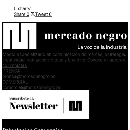
0 shares
Share
0
Tweet
0
Medio especializado en comunicación de marcas, estrategia,
creatividad, realización, digital y branding. Conoce a nuestros
columnistas
.
PRENSA
prensa@mercadonegro.pe
COMERCIAL
comercial@mercadonegro.pe
Principales Categorías