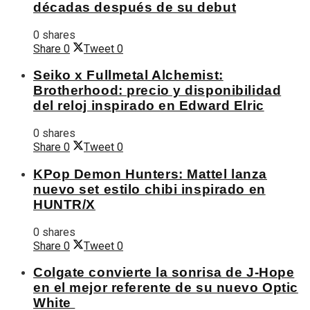
décadas después de su debut
0 shares
Share
0
Tweet
0
Seiko x Fullmetal Alchemist:
Brotherhood: precio y disponibilidad
del reloj inspirado en Edward Elric
0 shares
Share
0
Tweet
0
KPop Demon Hunters: Mattel lanza
nuevo set estilo chibi inspirado en
HUNTR/X
0 shares
Share
0
Tweet
0
Colgate convierte la sonrisa de J-Hope
en el mejor referente de su nuevo Optic
White