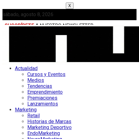
X
sábado, agosto 8, 2026
SUSCRÍBETE
A NUESTRO NEWSLETTER
MEDIAKIT
Actualidad
Cursos y Eventos
Medios
Tendencias
Emprendimiento
Premiaciones
Lanzamientos
Marketing
Retail
Historias de Marcas
Marketing Deportivo
EndoMarketing