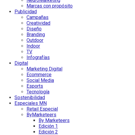
NeuroMarketing
Marcas con propósito
Publicidad
Campañas
Creatividad
Diseño
Branding
Outdoor
Indoor
TV
Infografías
Digital
Marketing Digital
Ecommerce
Social Media
Esports
Tecnología
Sostenibilidad
Especiales MN
Retail Especial
ByMarketeers
By Marketeers
Edición 1
Edición 2