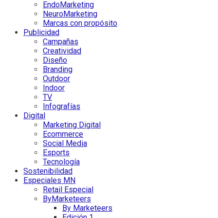
EndoMarketing
NeuroMarketing
Marcas con propósito
Publicidad
Campañas
Creatividad
Diseño
Branding
Outdoor
Indoor
TV
Infografías
Digital
Marketing Digital
Ecommerce
Social Media
Esports
Tecnología
Sostenibilidad
Especiales MN
Retail Especial
ByMarketeers
By Marketeers
Edición 1