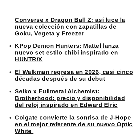
Converse x Dragon Ball Z: así luce la
nueva colección con zapatillas de
Goku, Vegeta y Freezer
KPop Demon Hunters: Mattel lanza
nuevo set estilo chibi inspirado en
HUNTR/X
El Walkman regresa en 2026, casi cinco
décadas después de su debut
Seiko x Fullmetal Alchemist:
Brotherhood: precio y disponibilidad
del reloj inspirado en Edward Elric
Colgate convierte la sonrisa de J-Hope
en el mejor referente de su nuevo Optic
White