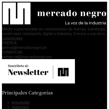
Medio especializado en comunicación de marcas, estrategia,
creatividad, realización, digital y branding. Conoce a nuestros
columnistas
.
PRENSA
prensa@mercadonegro.pe
COMERCIAL
comercial@mercadonegro.pe
Principales Categorías
Actualidad
Marketing