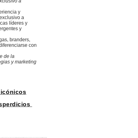
xclusivo a
eriencia y
exclusivo a
cas líderes y
ergentes y
egas, branders,
diferenciarse con
e de la
egias y marketing
 icónicos
esperdicios