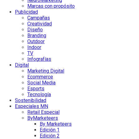
NeuroMarketing
Marcas con propósito
Publicidad
Campañas
Creatividad
Diseño
Branding
Outdoor
Indoor
TV
Infografías
Digital
Marketing Digital
Ecommerce
Social Media
Esports
Tecnología
Sostenibilidad
Especiales MN
Retail Especial
ByMarketeers
By Marketeers
Edición 1
Edición 2