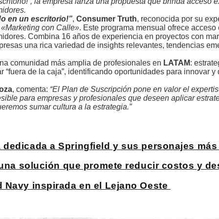
ritorio!”, la empresa lanza una propuesta que brinda acceso e
midores.
 en un escritorio!”
,
Consumer Truth
, reconocida por su exp
a
«Marketing con Calle»
. Este programa mensual ofrece acceso 
sumidores. Combina 16 años de experiencia en proyectos con mar
resas una rica variedad de insights relevantes, tendencias em
 una comunidad más amplia de profesionales en
LATAM
: estrat
fuera de la caja”, identificando oportunidades para innovar y 
doza
, comenta:
“El Plan de Suscripción pone en valor el expertis
cesible para empresas y profesionales que deseen aplicar estrat
ueremos sumar cultura a la estrategia.”
 dedicada a Springfield y sus personajes más
n una solución que promete reducir costos y d
d Navy inspirada en el Lejano Oeste