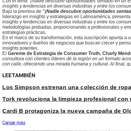
Con el lema “¡Nadie descubre oportunidades sentado en un esc
insights y tendencias en diversas industrias y entre los consu
Bajo la premisa de
“¡Nadie descubre oportunidades sentado
liderazgo en insights y estrategias en Latinoamérica, present
insights y tendencias en diversas industrias y entre los con
metodologías probadas, proporcionando a profesionales y emp
estrategias prácticas.
En el marco de su transformación, esta suscripción apunta a
innovadores y dueños de negocios que buscan crecer y pensar “
insights potentes.
El
Gerente de Estrategia de Consumer Truth, Charly Men
consultora con clientes líderes de la región en un formato ac
con calle, ofreciendo una mirada humana y cultural. Al final, q
LEE
TAMBIÉN
Los Simpson estrenan una colección de ropa
Tork revoluciona la limpieza profesional co
Cardi B protagoniza la nueva campaña de Ol
Cargar más