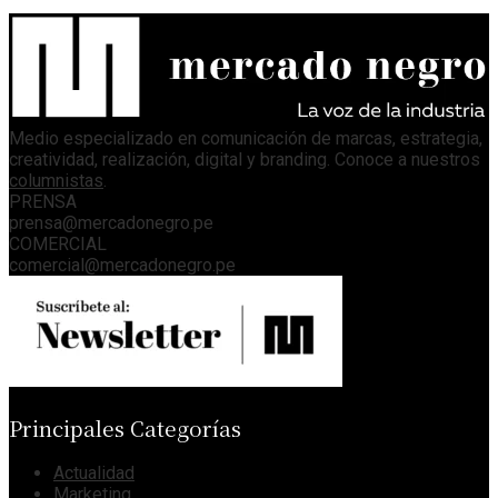
Medio especializado en comunicación de marcas, estrategia,
creatividad, realización, digital y branding. Conoce a nuestros
columnistas
.
PRENSA
prensa@mercadonegro.pe
COMERCIAL
comercial@mercadonegro.pe
Principales Categorías
Actualidad
Marketing