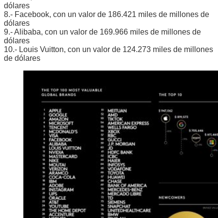
dólares
8.- Facebook, con un valor de 186.421 miles de millones de
dólares
9.- Alibaba, con un valor de 169.966 miles de millones de
dólares
10.- Louis Vuitton, con un valor de 124.273 miles de millones
de dólares