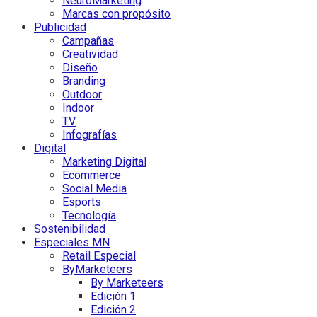
NeuroMarketing
Marcas con propósito
Publicidad
Campañas
Creatividad
Diseño
Branding
Outdoor
Indoor
TV
Infografías
Digital
Marketing Digital
Ecommerce
Social Media
Esports
Tecnología
Sostenibilidad
Especiales MN
Retail Especial
ByMarketeers
By Marketeers
Edición 1
Edición 2