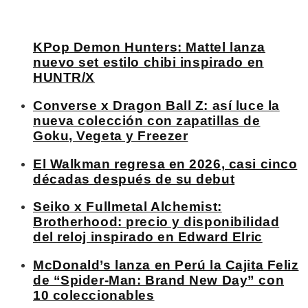
KPop Demon Hunters: Mattel lanza
nuevo set estilo chibi inspirado en
HUNTR/X
Converse x Dragon Ball Z: así luce la
nueva colección con zapatillas de
Goku, Vegeta y Freezer
El Walkman regresa en 2026, casi cinco
décadas después de su debut
Seiko x Fullmetal Alchemist:
Brotherhood: precio y disponibilidad
del reloj inspirado en Edward Elric
McDonald’s lanza en Perú la Cajita Feliz
de “Spider-Man: Brand New Day” con
10 coleccionables