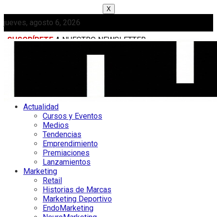
X
jueves, agosto 6, 2026
SUSCRÍBETE
A NUESTRO NEWSLETTER
MEDIAKIT
Actualidad
Cursos y Eventos
Medios
Tendencias
Emprendimiento
Premiaciones
Lanzamientos
Marketing
Retail
Historias de Marcas
Marketing Deportivo
EndoMarketing