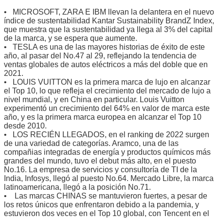
• MICROSOFT, ZARA E IBM llevan la delantera en el nuevo
índice de sustentabilidad Kantar Sustainability BrandZ Index,
que muestra que la sustentabilidad ya llega al 3% del capital
de la marca, y se espera que aumente.
• TESLA es una de las mayores historias de éxito de este
año, al pasar del No.47 al 29, reflejando la tendencia de
ventas globales de autos eléctricos a más del doble que en
2021.
• LOUIS VUITTON es la primera marca de lujo en alcanzar
el Top 10, lo que refleja el crecimiento del mercado de lujo a
nivel mundial, y en China en particular. Louis Vuitton
experimentó un crecimiento del 64% en valor de marca este
año, y es la primera marca europea en alcanzar el Top 10
desde 2010.
• LOS RECIÉN LLEGADOS, en el ranking de 2022 surgen
de una variedad de categorías. Aramco, una de las
compañias integradas de energía y productos químicos más
grandes del mundo, tuvo el debut más alto, en el puesto
No.16. La empresa de servicios y consultoría de TI de la
India, Infosys, llegó al puesto No.64. Mercado Libre, la marca
latinoamericana, llegó a la posición No.71.
• Las marcas CHINAS se mantuvieron fuertes, a pesar de
los retos únicos que enfrentaron debido a la pandemia, y
estuvieron dos veces en el Top 10 global, con Tencent en el