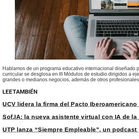
Hablamos de un programa educativo internacional diseñad
curricular se desglosa en III Módulos de estudio dirigidos a 
grandes o medianos negocios, además de otros profesionales
LEE
TAMBIÉN
UCV lidera la firma del Pacto Iberoamericano 
Sof.IA: la nueva asistente virtual con IA de 
UTP lanza “Siempre Empleable”, un podcast p