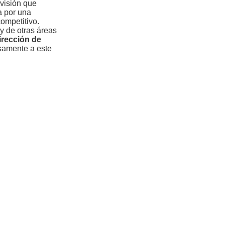
rvisión que
a por una
competitivo.
 y de otras áreas
irección de
samente a este