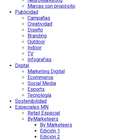
NeuroMarketing
Marcas con propósito
Publicidad
Campañas
Creatividad
Diseño
Branding
Outdoor
Indoor
TV
Infografías
Digital
Marketing Digital
Ecommerce
Social Media
Esports
Tecnología
Sostenibilidad
Especiales MN
Retail Especial
ByMarketeers
By Marketeers
Edición 1
Edición 2