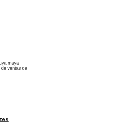
cuya maya
o de ventas de
tes