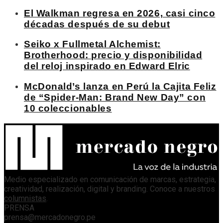
El Walkman regresa en 2026, casi cinco
décadas después de su debut
Seiko x Fullmetal Alchemist:
Brotherhood: precio y disponibilidad
del reloj inspirado en Edward Elric
McDonald’s lanza en Perú la Cajita Feliz
de “Spider-Man: Brand New Day” con
10 coleccionables
Medio especializado en comunicación de marcas, estrategia,
creatividad, realización, digital y branding. Conoce a nuestros
columnistas
.
PRENSA
prensa@mercadonegro.pe