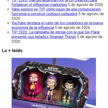
TIP 2026: marcas apuestan por la co-creación para
fortalecer el influencer marketing
5 de agosto de 2026
Yape explicó en TIP cómo pasó de una comunicación
funcional a construir códigos culturales
5 de agosto de
2026
YouTube destaca el valor de los creadores en la nueva
economía de la influencia
5 de agosto de 2026
TIP 2026: La campaña de intriga con la que Sin Parar
presentó sus helados Stranger Things
5 de agosto de
2026
Lo + leído