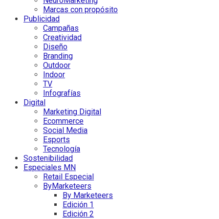
NeuroMarketing
Marcas con propósito
Publicidad
Campañas
Creatividad
Diseño
Branding
Outdoor
Indoor
TV
Infografías
Digital
Marketing Digital
Ecommerce
Social Media
Esports
Tecnología
Sostenibilidad
Especiales MN
Retail Especial
ByMarketeers
By Marketeers
Edición 1
Edición 2