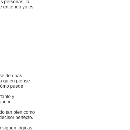
as personas, la
se entiendo yo es
rse de unas
ca quien piense
 cómo puede
tante y
que ir
ido tan bien como
decisor perfecto.
o siguen lógicas