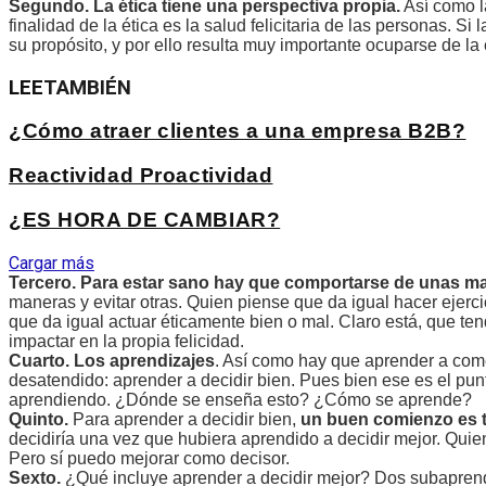
Segundo. La ética tiene una perspectiva propia.
Así como la
finalidad de la ética es la salud felicitaria de las personas. S
su propósito, y por ello resulta muy importante ocuparse de la 
LEE
TAMBIÉN
¿Cómo atraer clientes a una empresa B2B?
Reactividad Proactividad
¿ES HORA DE CAMBIAR?
Cargar más
Tercero.
Para estar sano hay que comportarse de unas man
maneras y evitar otras. Quien piense que da igual hacer ejerc
que da igual actuar éticamente bien o mal. Claro está, que t
impactar en la propia felicidad.
Cuarto.
Los aprendizajes
. Así como hay que aprender a come
desatendido: aprender a decidir bien. Pues bien ese es el punto
aprendiendo. ¿Dónde se enseña esto? ¿Cómo se aprende?
Quinto.
Para aprender a decidir bien,
un buen comienzo es t
decidiría una vez que hubiera aprendido a decidir mejor. Quien
Pero sí puedo mejorar como decisor.
Sexto.
¿Qué incluye aprender a decidir mejor? Dos subapren