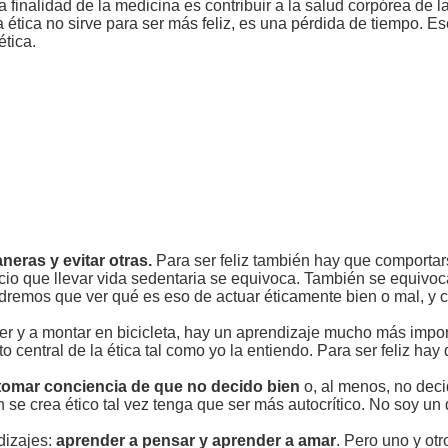
 finalidad de la medicina es contribuir a la salud corpórea de l
i la ética no sirve para ser más feliz, es una pérdida de tiempo. E
ética.
eras y evitar otras.
Para ser feliz también hay que comporta
icio que llevar vida sedentaria se equivoca. También se equivo
endremos que ver qué es eso de actuar éticamente bien o mal, y
r y a montar en bicicleta, hay un aprendizaje mucho más impor
 central de la ética tal como yo la entiendo. Para ser feliz hay 
omar conciencia de que no decido bien
o, al menos, no dec
 se crea ético tal vez tenga que ser más autocrítico. No soy un 
dizajes:
aprender a pensar y aprender a amar
. Pero uno y otr