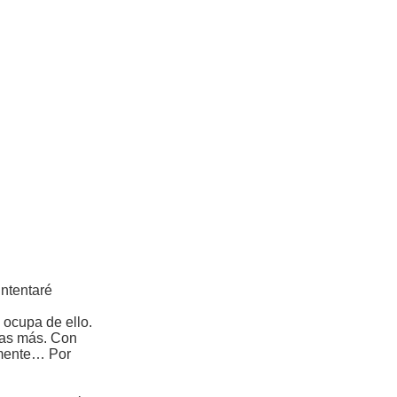
intentaré
 ocupa de ello.
chas más. Con
almente… Por