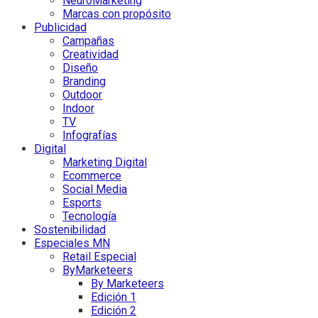
NeuroMarketing
Marcas con propósito
Publicidad
Campañas
Creatividad
Diseño
Branding
Outdoor
Indoor
TV
Infografías
Digital
Marketing Digital
Ecommerce
Social Media
Esports
Tecnología
Sostenibilidad
Especiales MN
Retail Especial
ByMarketeers
By Marketeers
Edición 1
Edición 2