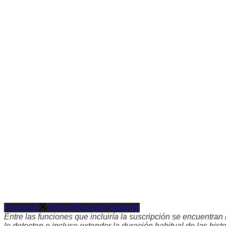
Facebook
Twitter
Whatsapp
Telegram
Entre las funciones que incluiría la suscripción se encuentran l
lo detecten e incluso extender la duración habitual de las histo