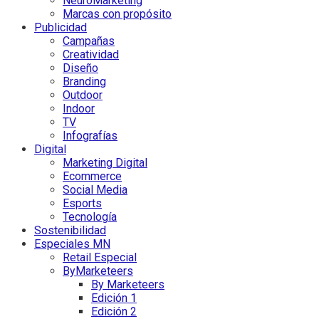
NeuroMarketing
Marcas con propósito
Publicidad
Campañas
Creatividad
Diseño
Branding
Outdoor
Indoor
TV
Infografías
Digital
Marketing Digital
Ecommerce
Social Media
Esports
Tecnología
Sostenibilidad
Especiales MN
Retail Especial
ByMarketeers
By Marketeers
Edición 1
Edición 2