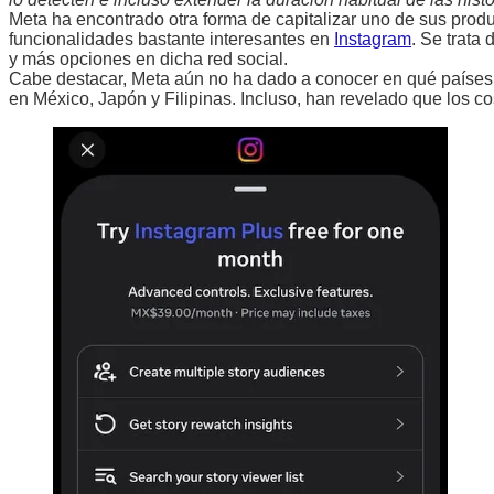
Meta ha encontrado otra forma de capitalizar uno de sus pro
funcionalidades bastante interesantes en
Instagram
. Se trata
y más opciones en dicha red social.
Cabe destacar, Meta aún no ha dado a conocer en qué países 
en México, Japón y Filipinas. Incluso, han revelado que los c