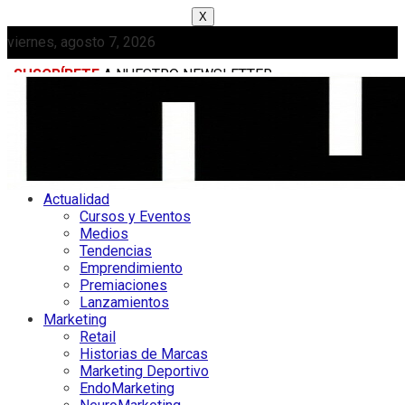
X
viernes, agosto 7, 2026
SUSCRÍBETE
A NUESTRO NEWSLETTER
MEDIAKIT
Actualidad
Cursos y Eventos
Medios
Tendencias
Emprendimiento
Premiaciones
Lanzamientos
Marketing
Retail
Historias de Marcas
Marketing Deportivo
EndoMarketing