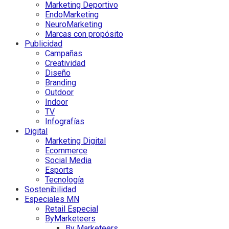
Marketing Deportivo
EndoMarketing
NeuroMarketing
Marcas con propósito
Publicidad
Campañas
Creatividad
Diseño
Branding
Outdoor
Indoor
TV
Infografías
Digital
Marketing Digital
Ecommerce
Social Media
Esports
Tecnología
Sostenibilidad
Especiales MN
Retail Especial
ByMarketeers
By Marketeers