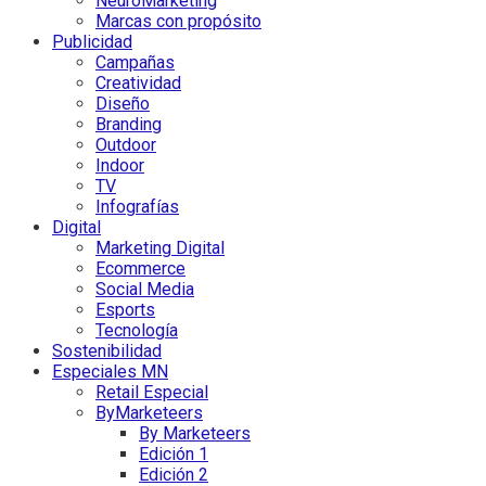
NeuroMarketing
Marcas con propósito
Publicidad
Campañas
Creatividad
Diseño
Branding
Outdoor
Indoor
TV
Infografías
Digital
Marketing Digital
Ecommerce
Social Media
Esports
Tecnología
Sostenibilidad
Especiales MN
Retail Especial
ByMarketeers
By Marketeers
Edición 1
Edición 2