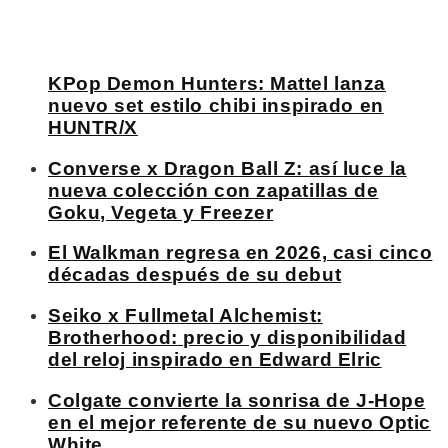
KPop Demon Hunters: Mattel lanza
nuevo set estilo chibi inspirado en
HUNTR/X
Converse x Dragon Ball Z: así luce la
nueva colección con zapatillas de
Goku, Vegeta y Freezer
El Walkman regresa en 2026, casi cinco
décadas después de su debut
Seiko x Fullmetal Alchemist:
Brotherhood: precio y disponibilidad
del reloj inspirado en Edward Elric
Colgate convierte la sonrisa de J-Hope
en el mejor referente de su nuevo Optic
White