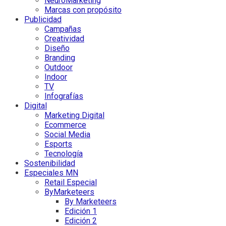
NeuroMarketing
Marcas con propósito
Publicidad
Campañas
Creatividad
Diseño
Branding
Outdoor
Indoor
TV
Infografías
Digital
Marketing Digital
Ecommerce
Social Media
Esports
Tecnología
Sostenibilidad
Especiales MN
Retail Especial
ByMarketeers
By Marketeers
Edición 1
Edición 2