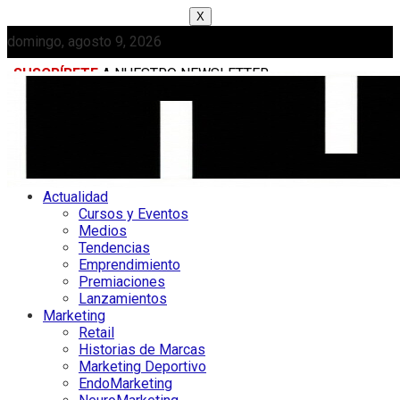
X
domingo, agosto 9, 2026
SUSCRÍBETE
A NUESTRO NEWSLETTER
MEDIAKIT
Actualidad
Cursos y Eventos
Medios
Tendencias
Emprendimiento
Premiaciones
Lanzamientos
Marketing
Retail
Historias de Marcas
Marketing Deportivo
EndoMarketing