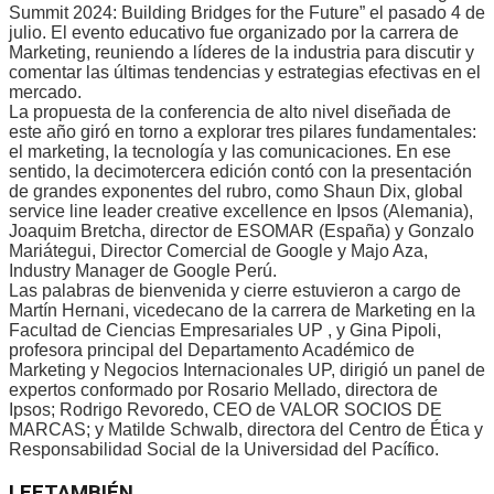
Summit 2024: Building Bridges for the Future” el pasado 4 de
julio. El evento educativo fue organizado por la carrera de
Marketing, reuniendo a líderes de la industria para discutir y
comentar las últimas tendencias y estrategias efectivas en el
mercado.
La propuesta de la conferencia de alto nivel diseñada de
este año giró en torno a explorar tres pilares fundamentales:
el marketing, la tecnología y las comunicaciones. En ese
sentido, la decimotercera edición contó con la presentación
de grandes exponentes del rubro, como Shaun Dix, global
service line leader creative excellence en Ipsos (Alemania),
Joaquim Bretcha, director de ESOMAR (España) y Gonzalo
Mariátegui, Director Comercial de Google y Majo Aza,
Industry Manager de Google Perú.
Las palabras de bienvenida y cierre estuvieron a cargo de
Martín Hernani, vicedecano de la carrera de Marketing en la
Facultad de Ciencias Empresariales UP , y Gina Pipoli,
profesora principal del Departamento Académico de
Marketing y Negocios Internacionales UP, dirigió un panel de
expertos conformado por Rosario Mellado, directora de
Ipsos; Rodrigo Revoredo, CEO de VALOR SOCIOS DE
MARCAS; y Matilde Schwalb, directora del Centro de Ética y
Responsabilidad Social de la Universidad del Pacífico.
LEE
TAMBIÉN