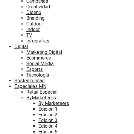
Campañas
Creatividad
Diseño
Branding
Outdoor
Indoor
TV
Infografías
Digital
Marketing Digital
Ecommerce
Social Media
Esports
Tecnología
Sostenibilidad
Especiales MN
Retail Especial
ByMarketeers
By Marketeers
Edición 1
Edición 2
Edición 3
Edición 4
Edición 5