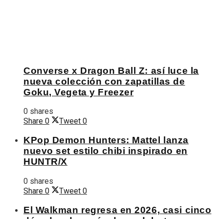
Converse x Dragon Ball Z: así luce la
nueva colección con zapatillas de
Goku, Vegeta y Freezer
0 shares
Share
0
Tweet
0
KPop Demon Hunters: Mattel lanza
nuevo set estilo chibi inspirado en
HUNTR/X
0 shares
Share
0
Tweet
0
El Walkman regresa en 2026, casi cinco