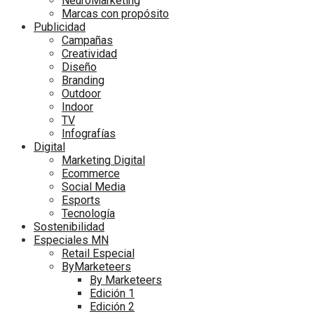
NeuroMarketing
Marcas con propósito
Publicidad
Campañas
Creatividad
Diseño
Branding
Outdoor
Indoor
TV
Infografías
Digital
Marketing Digital
Ecommerce
Social Media
Esports
Tecnología
Sostenibilidad
Especiales MN
Retail Especial
ByMarketeers
By Marketeers
Edición 1
Edición 2