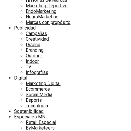
Historias de Marcas
Marketing Deportivo
EndoMarketing
NeuroMarketing
Marcas con propósito
Publicidad
Campañas
Creatividad
Diseño
Branding
Outdoor
Indoor
TV
Infografías
Digital
Marketing Digital
Ecommerce
Social Media
Esports
Tecnología
Sostenibilidad
Especiales MN
Retail Especial
ByMarketeers