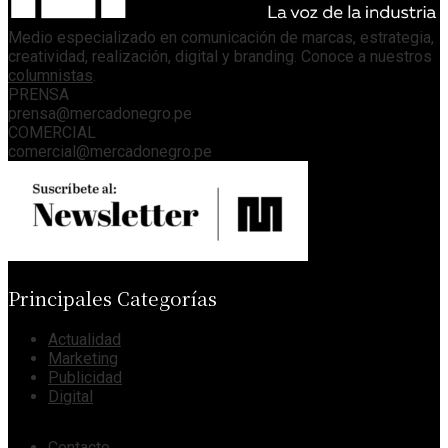
Medio especializado en comunicación de marcas, estrategia,
creatividad, realización, digital y branding. Conoce a nuestros
columnistas
.
PRENSA
prensa@mercadonegro.pe
COMERCIAL
comercial@mercadonegro.pe
Principales Categorías
Actualidad
Marketing
Publicidad
Digital
Contacto