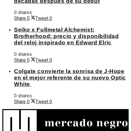
décadas después de su debut
0 shares
Share
0
Tweet
0
Seiko x Fullmetal Alchemist:
Brotherhood: precio y disponibilidad
del reloj inspirado en Edward Elric
0 shares
Share
0
Tweet
0
Colgate convierte la sonrisa de J-Hope
en el mejor referente de su nuevo Optic
White
0 shares
Share
0
Tweet
0