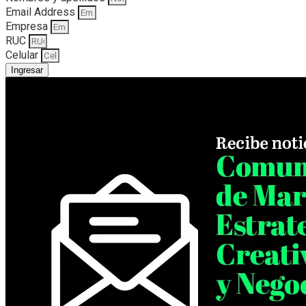
Email Address
Empresa
RUC
Celular
Ingresar