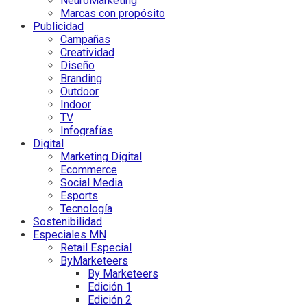
NeuroMarketing
Marcas con propósito
Publicidad
Campañas
Creatividad
Diseño
Branding
Outdoor
Indoor
TV
Infografías
Digital
Marketing Digital
Ecommerce
Social Media
Esports
Tecnología
Sostenibilidad
Especiales MN
Retail Especial
ByMarketeers
By Marketeers
Edición 1
Edición 2