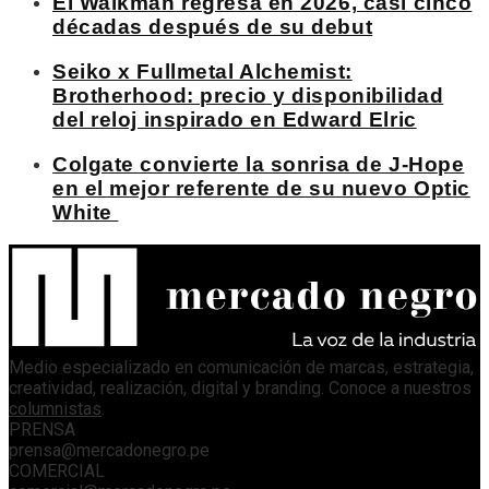
El Walkman regresa en 2026, casi cinco
décadas después de su debut
Seiko x Fullmetal Alchemist:
Brotherhood: precio y disponibilidad
del reloj inspirado en Edward Elric
Colgate convierte la sonrisa de J-Hope
en el mejor referente de su nuevo Optic
White
Medio especializado en comunicación de marcas, estrategia,
creatividad, realización, digital y branding. Conoce a nuestros
columnistas
.
PRENSA
prensa@mercadonegro.pe
COMERCIAL