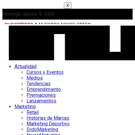
X
domingo, agosto 9, 2026
SUSCRÍBETE
A NUESTRO NEWSLETTER
MEDIAKIT
Actualidad
Cursos y Eventos
Medios
Tendencias
Emprendimiento
Premiaciones
Lanzamientos
Marketing
Retail
Historias de Marcas
Marketing Deportivo
EndoMarketing